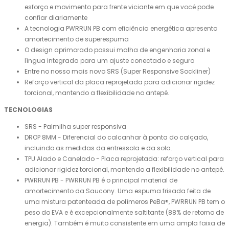
esforço e movimento para frente viciante em que você pode
confiar diariamente
A tecnologia PWRRUN PB com eficiência energética apresenta
amortecimento de superespuma
O design aprimorado possui malha de engenharia zonal e
língua integrada para um ajuste conectado e seguro
Entre no nosso mais novo SRS (Super Responsive Sockliner)
Reforço vertical da placa reprojetada para adicionar rigidez
torcional, mantendo a flexibilidade no antepé.
TECNOLOGIAS
SRS - Palmilha super responsiva
DROP 8MM - Diferencial do calcanhar à ponta do calçado,
incluindo as medidas da entressola e da sola.
TPU Alado e Canelado - Placa reprojetada: reforço vertical para
adicionar rigidez torcional, mantendo a flexibilidade no antepé.
PWRRUN PB - PWRRUN PB é o principal material de
amortecimento da Saucony. Uma espuma frisada feita de
uma mistura patenteada de polímeros PeBa®, PWRRUN PB tem o
peso do EVA e é excepcionalmente saltitante (88% de retorno de
energia). Também é muito consistente em uma ampla faixa de