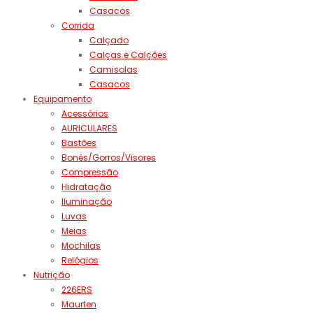
Casacos
Corrida
Calçado
Calças e Calções
Camisolas
Casacos
Equipamento
Acessórios
AURICULARES
Bastões
Bonés/Gorros/Visores
Compressão
Hidratação
Iluminação
Luvas
Meias
Mochilas
Relógios
Nutrição
226ERS
Maurten