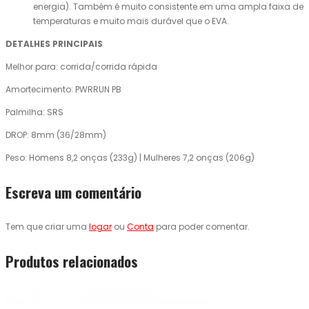
energia). Também é muito consistente em uma ampla faixa de
temperaturas e muito mais durável que o EVA.
DETALHES PRINCIPAIS
Melhor para: corrida/corrida rápida
Amortecimento: PWRRUN PB
Palmilha: SRS
DROP: 8mm (36/28mm)
Peso: Homens 8,2 onças (233g) | Mulheres 7,2 onças (206g)
Escreva um comentário
Tem que criar uma
logar
ou
Conta
para poder comentar.
Produtos relacionados