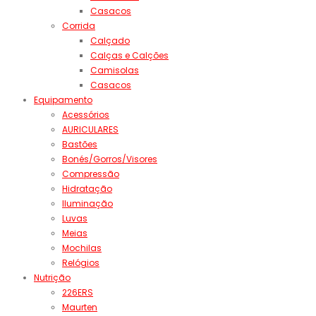
Casacos
Corrida
Calçado
Calças e Calções
Camisolas
Casacos
Equipamento
Acessórios
AURICULARES
Bastões
Bonés/Gorros/Visores
Compressão
Hidratação
Iluminação
Luvas
Meias
Mochilas
Relógios
Nutrição
226ERS
Maurten