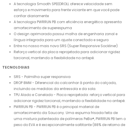
A tecnologia Smooth SPEEDROLL oferece velocidade sem
esforço e movimento para frente viciante em que você pode
confiar diariamente
A tecnologia PWRRUN PB com eficiência energética apresenta
amortecimento de superespuma
O design aprimorado possui malha de engenharia zonal e
língua integrada para um ajuste conectado e seguro
Entre no nosso mais novo SRS (Super Responsive Sockliner)
Reforço vertical da placa reprojetada para adicionar rigidez
torcional, mantendo a flexibilidade no antepé.
TECNOLOGIAS
SRS - Palmilha super responsiva
DROP 8MM - Diferencial do calcanhar à ponta do calçado,
incluindo as medidas da entressola e da sola.
TPU Alado e Canelado - Placa reprojetada: reforço vertical para
adicionar rigidez torcional, mantendo a flexibilidade no antepé.
PWRRUN PB - PWRRUN PB é o principal material de
amortecimento da Saucony. Uma espuma frisada feita de
uma mistura patenteada de polímeros PeBa®, PWRRUN PB tem o
peso do EVA e é excepcionalmente saltitante (88% de retorno de