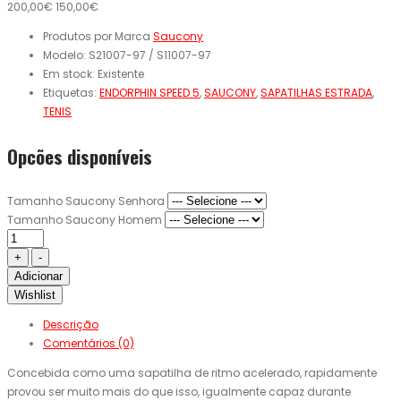
200,00€
150,00€
Produtos por Marca
Saucony
Modelo:
S21007-97 / S11007-97
Em stock:
Existente
Etiquetas:
ENDORPHIN SPEED 5
,
SAUCONY
,
SAPATILHAS ESTRADA
,
TENIS
Opcões disponíveis
Tamanho Saucony Senhora
Tamanho Saucony Homem
Adicionar
Wishlist
Descrição
Comentários (0)
Concebida como uma sapatilha de ritmo acelerado, rapidamente
provou ser muito mais do que isso, igualmente capaz durante