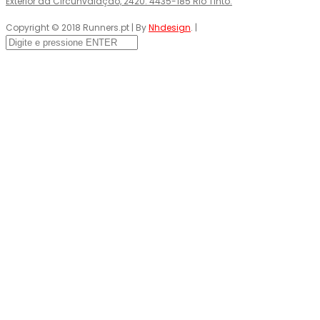
Exterior da Circunvalação, 2420. 4435-185 Rio Tinto.
Copyright © 2018 Runners.pt | By
Nhdesign
. |