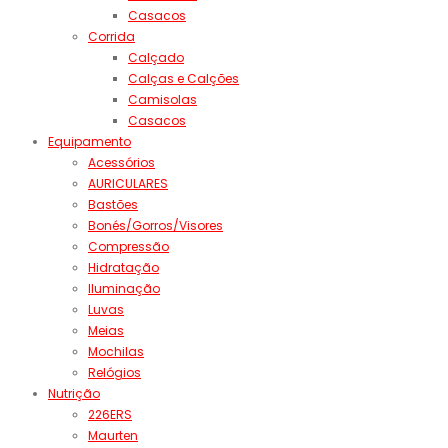
Casacos
Corrida
Calçado
Calças e Calções
Camisolas
Casacos
Equipamento
Acessórios
AURICULARES
Bastões
Bonés/Gorros/Visores
Compressão
Hidratação
Iluminação
Luvas
Meias
Mochilas
Relógios
Nutrição
226ERS
Maurten