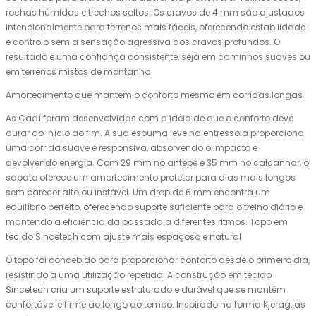
rochas húmidas e trechos soltos. Os cravos de 4 mm são ajustados
intencionalmente para terrenos mais fáceis, oferecendo estabilidade
e controlo sem a sensação agressiva dos cravos profundos. O
resultado é uma confiança consistente, seja em caminhos suaves ou
em terrenos mistos de montanha.
Amortecimento que mantém o conforto mesmo em corridas longas
As Cadí foram desenvolvidas com a ideia de que o conforto deve
durar do início ao fim. A sua espuma leve na entressola proporciona
uma corrida suave e responsiva, absorvendo o impacto e
devolvendo energia. Com 29 mm no antepé e 35 mm no calcanhar, o
sapato oferece um amortecimento protetor para dias mais longos
sem parecer alto ou instável. Um drop de 6 mm encontra um
equilíbrio perfeito, oferecendo suporte suficiente para o treino diário e
mantendo a eficiência da passada a diferentes ritmos. Topo em
tecido Sincetech com ajuste mais espaçoso e natural
O topo foi concebido para proporcionar conforto desde o primeiro dia,
resistindo a uma utilização repetida. A construção em tecido
Sincetech cria um suporte estruturado e durável que se mantém
confortável e firme ao longo do tempo. Inspirado na forma Kjerag, as