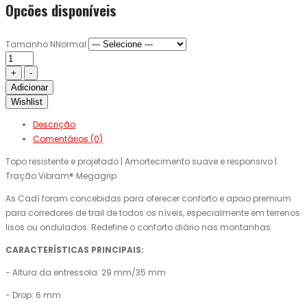
Opcões disponíveis
Tamanho NNormal
Adicionar
Wishlist
Descrição
Comentários (0)
Topo resistente e projetado | Amortecimento suave e responsivo |
Tração Vibram® Megagrip
As Cadí foram concebidas para oferecer conforto e apoio premium
para corredores de trail de todos os níveis, especialmente em terrenos
lisos ou ondulados. Redefine o conforto diário nas montanhas.
CARACTERÍSTICAS PRINCIPAIS:
- Altura da entressola: 29 mm/35 mm
- Drop: 6 mm