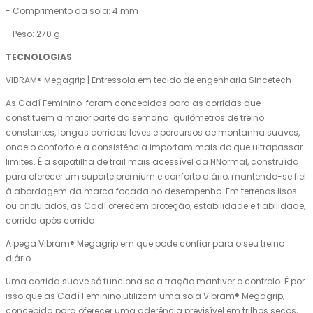
- Comprimento da sola: 4 mm
- Peso: 270 g
TECNOLOGIAS
VIBRAM® Megagrip | Entressola em tecido de engenharia Sincetech
As Cadí Feminino foram concebidas para as corridas que
constituem a maior parte da semana: quilómetros de treino
constantes, longas corridas leves e percursos de montanha suaves,
onde o conforto e a consistência importam mais do que ultrapassar
limites. É a sapatilha de trail mais acessível da NNormal, construída
para oferecer um suporte premium e conforto diário, mantendo-se fiel
à abordagem da marca focada no desempenho. Em terrenos lisos
ou ondulados, as Cadí oferecem proteção, estabilidade e fiabilidade,
corrida após corrida.
A pega Vibram® Megagrip em que pode confiar para o seu treino
diário
Uma corrida suave só funciona se a tração mantiver o controlo. É por
isso que as Cadí Feminino utilizam uma sola Vibram® Megagrip,
concebida para oferecer uma aderência previsível em trilhos secos,