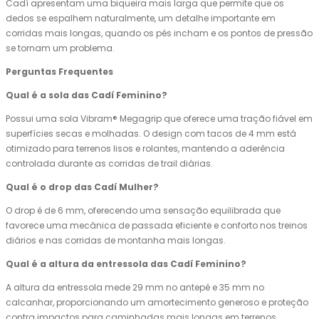
Cadí apresentam uma biqueira mais larga que permite que os
dedos se espalhem naturalmente, um detalhe importante em
corridas mais longas, quando os pés incham e os pontos de pressão
se tornam um problema.
Perguntas Frequentes
Qual é a sola das Cadí Feminino?
Possui uma sola Vibram® Megagrip que oferece uma tração fiável em
superfícies secas e molhadas. O design com tacos de 4 mm está
otimizado para terrenos lisos e rolantes, mantendo a aderência
controlada durante as corridas de trail diárias.
Qual é o drop das Cadí Mulher?
O drop é de 6 mm, oferecendo uma sensação equilibrada que
favorece uma mecânica de passada eficiente e conforto nos treinos
diários e nas corridas de montanha mais longas.
Qual é a altura da entressola das Cadí Feminino?
A altura da entressola mede 29 mm no antepé e 35 mm no
calcanhar, proporcionando um amortecimento generoso e proteção
contra impactos para caminhadas mais longas em terrenos