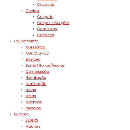
Casacos
Corrida
Calçado
Calças e Calções
Camisolas
Casacos
Equipamento
Acessórios
AURICULARES
Bastões
Bonés/Gorros/Visores
Compressão
Hidratação
Iluminação
Luvas
Meias
Mochilas
Relógios
Nutrição
226ERS
Maurten