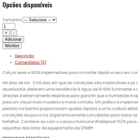
Opcões disponíveis
Tamanho
Adicionar
Wishlist
Descrição
Comentários (0)
Calças leves e 100% impermeáveis ​​para o manter rápido e seco em co
Há dias de sol... E há dias em que as condições são implacáveis ​​e a
atualizadas oferecem uma resistência à água de 10.000 Schmerber e co
direções é extremamente respirável para garantir que a humidade é r
para um visual mais moderno e maior conforto. Um prático e impermeá
pressão na bainha proporcionam ajustes rápidos e uma costura elástica
condições de pouca luz. Ergonomicamente concebidas para todos os co
farfalhar. Combine-as com o casaco Hurricane Waterproof 10/10 para 
requisitos das listas de equipamento da UTMB®.