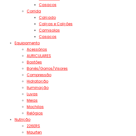
Casacos
Corrida
Calçado
Calças e Calções
Camisolas
Casacos
Equipamento
Acessórios
AURICULARES
Bastões
Bonés/Gorros/Visores
Compressão
Hidratação
Iluminação
Luvas
Meias
Mochilas
Relógios
Nutrição
226ERS
Maurten