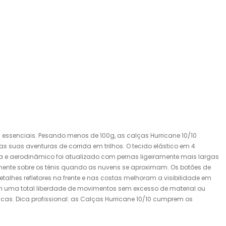
m essenciais. Pesando menos de 100g, as calças Hurricane 10/10
 suas aventuras de corrida em trilhos. O tecido elástico em 4
a e aerodinâmico foi atualizado com pernas ligeiramente mais largas
amente sobre os ténis quando as nuvens se aproximam. Os botões de
alhes refletores na frente e nas costas melhoram a visibilidade em
em uma total liberdade de movimentos sem excesso de material ou
as. Dica profissional: as Calças Hurricane 10/10 cumprem os