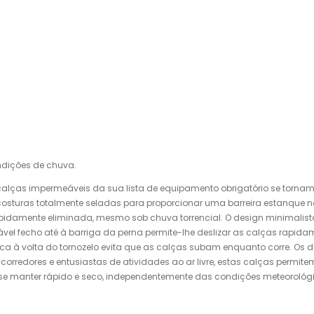
ndições de chuva.
s calças impermeáveis ​​da sua lista de equipamento obrigatório se torna
sturas totalmente seladas para proporcionar uma barreira estanque nas
apidamente eliminada, mesmo sob chuva torrencial. O design minimalist
vel fecho até à barriga da perna permite-lhe deslizar as calças rapid
 à volta do tornozelo evita que as calças subam enquanto corre. Os det
rredores e entusiastas de atividades ao ar livre, estas calças permit
se manter rápido e seco, independentemente das condições meteorológic