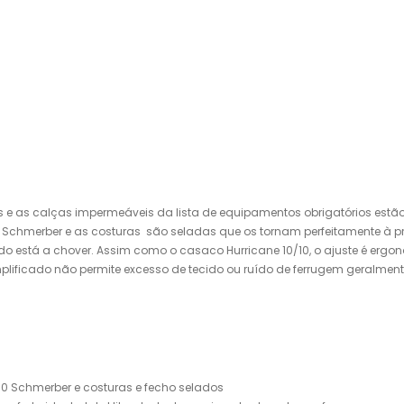
 e as calças impermeáveis ​​da lista de equipamentos obrigatórios est
Schmerber e as costuras são seladas que os tornam perfeitamente à pr
tá a chover. Assim como o casaco Hurricane 10/10, o ajuste é ergonómi
mplificado não permite excesso de tecido ou ruído de ferrugem geralme
00 Schmerber e costuras e fecho selados