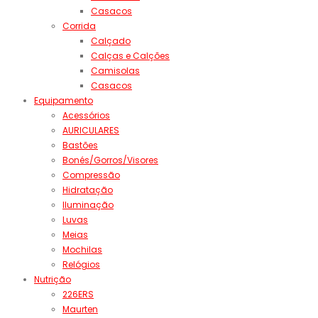
Casacos
Corrida
Calçado
Calças e Calções
Camisolas
Casacos
Equipamento
Acessórios
AURICULARES
Bastões
Bonés/Gorros/Visores
Compressão
Hidratação
Iluminação
Luvas
Meias
Mochilas
Relógios
Nutrição
226ERS
Maurten