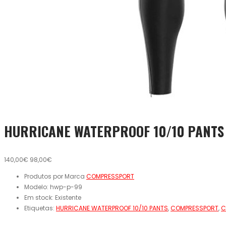
HURRICANE WATERPROOF 10/10 PANTS
140,00€
98,00€
Produtos por Marca
COMPRESSPORT
Modelo:
hwp-p-99
Em stock:
Existente
Etiquetas:
HURRICANE WATERPROOF 10/10 PANTS
,
COMPRESSPORT
,
C