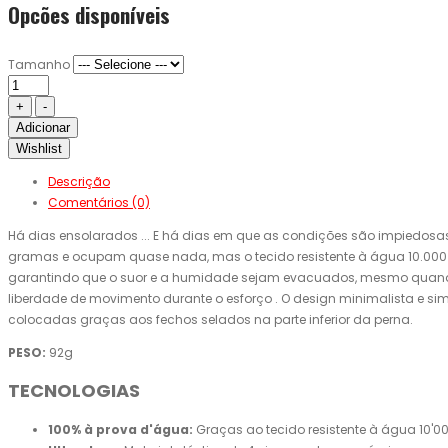
Opcões disponíveis
Tamanho
Adicionar
Wishlist
Descrição
Comentários (0)
Há dias ensolarados ... E há dias em que as condições são impiedosas
gramas e ocupam quase nada, mas o tecido resistente à água 10.000 
garantindo que o suor e a humidade sejam evacuados, mesmo quando es
liberdade de movimento durante o esforço . O design minimalista e si
colocadas graças aos fechos selados na parte inferior da perna.
PESO:
92g
TECNOLOGIAS
100% à prova d'água:
Graças ao tecido resistente à água 10'0