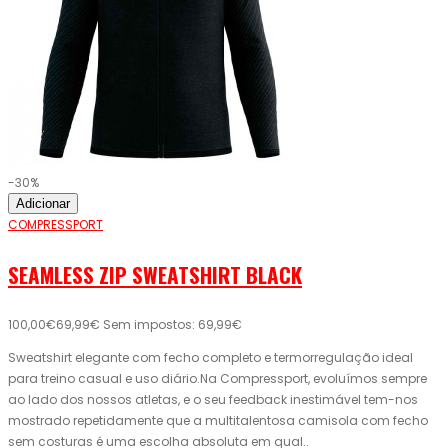
-30%
Adicionar
COMPRESSPORT
SEAMLESS ZIP SWEATSHIRT BLACK
100,00€
69,99€
Sem impostos: 69,99€
Sweatshirt elegante com fecho completo e termorregulação ideal
para treino casual e uso diário.Na Compressport, evoluímos sempre
ao lado dos nossos atletas, e o seu feedback inestimável tem-nos
mostrado repetidamente que a multitalentosa camisola com fecho
sem costuras é uma escolha absoluta em qual..