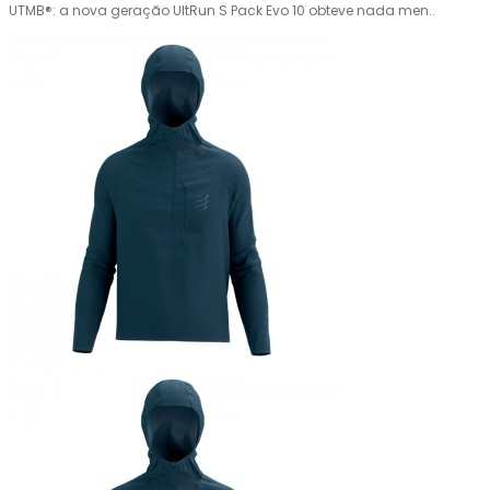
UTMB®: a nova geração UltRun S Pack Evo 10 obteve nada men..