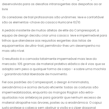
desenvolvido para os desafios intransigentes dos desportos ao ar
livre
Os corredores de trail profissionais são unânimes: leve e confortável
são os elementos-chave do casaco Hurricane 10/10.
A pedido insistente de muitos atletas de elite da Compressport, a
equipa de design decidiu criar uma casaco leve e impermeável para
trilhos que atendesse aos requisitos exigentes das listas de
equipamentos de ultra-trail, permitindo-lhes um desempenho no
mais alto nível.
O resultado é a camada totalmente impermeável mais leve do
mercado: 105 gramas de material protetivo elástico de 4 vias que se
adapta sem peso a qualquer forma de corpo - e sobre uma mochila
- garantindo total liberdade de movimento.
Fiel aos padrões da Compessport, o design é minimalista,
aerodinâmico e acima de tudo eficiente: todas as costuras são
impermeabilizadas, enquanto as mangas Raglan são extra-
ajustadas nos antebraços para garantir que nenhum excesso de
material atrapalhe nas árvores, postes ou a erodinâmica. O capuz
justo protege a cabeça sem obstruir a visão e o zíper diagonal