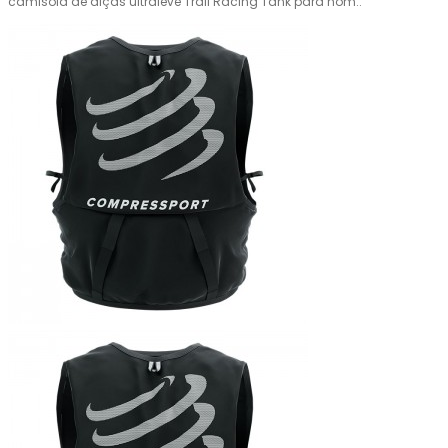
camisola de alças ultraleve Trail Racing Tank para hom..