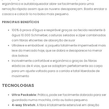
ergonômico e autobloqueador abre-se facilmente para uma
remoção rápida assim que as nuvens desapareçam. Basta enrolar o
casaco e colocá-lo no bolso mais pequeno.
PRINCIPAIS BENEFÍCIOS
100% à prova d'água e respirável graças ao tecido resistente à
água 10.000 Schmerber, costuras seladas e zíper combinados
com fibras eficientes de absorção de suor
Ultraleve e embalável: a jaqueta totalmente impermeável mais
leve do mercado hoje, que se dobra e desaparece no menor
dos bolsos
Incrivelmente confortável e ergonômico graças às fibras
elásticas de 4 vias, que se adaptam perfeitamente ao corpo
para um ajuste voltado para a corrida e total liberdade de
movimento
TECNOLOGIAS
Ultra Packable:
Prático, pode ser facilmente dobrado para ser
guardado numa mochila, cinto ou bolso pequeno.
4-way Stretch
: A fibra é totalmente extensível em direção