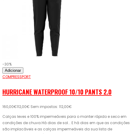
-30%
Adicionar
COMPRESSPORT
HURRICANE WATERPROOF 10/10 PANTS 2.0
160,00€
112,00€
Sem impostos: 112,00€
Calças leves e 100% impermeáveis ​​para o manter rápido e seco em
condições de chuva.Há dias de sol... E há dias em que as condições
são implacáveis ​​e as calças impermeáveis ​​da sua lista de