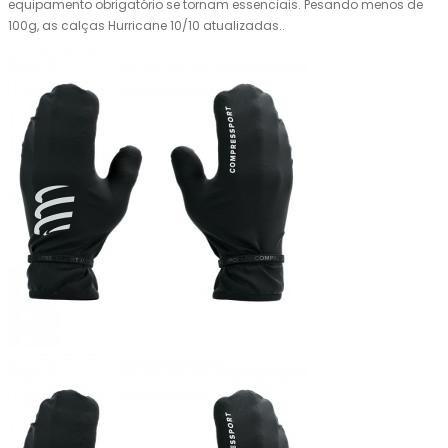
equipamento obrigatório se tornam essenciais. Pesando menos de
100g, as calças Hurricane 10/10 atualizadas..