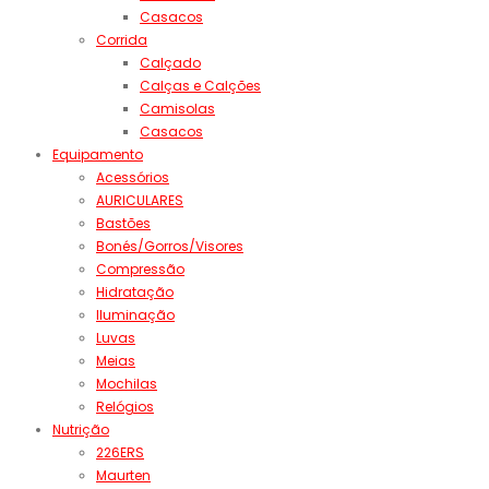
Casacos
Corrida
Calçado
Calças e Calções
Camisolas
Casacos
Equipamento
Acessórios
AURICULARES
Bastões
Bonés/Gorros/Visores
Compressão
Hidratação
Iluminação
Luvas
Meias
Mochilas
Relógios
Nutrição
226ERS
Maurten