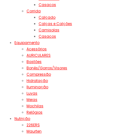
Casacos
Corrida
Calçado
Calças e Calções
Camisolas
Casacos
Equipamento
Acessórios
AURICULARES
Bastões
Bonés/Gorros/Visores
Compressão
Hidratação
Iluminação
Luvas
Meias
Mochilas
Relógios
Nutrição
226ERS
Maurten