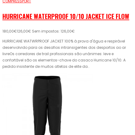
COMPRESSPORT
HURRICANE WATERPROOF 10/10 JACKET ICE FLOW
180,00€
126,00€
Sem impostos: 126,00€
HURRICANE WATWRPROOF JACKET 100% à prova d'água e respirável
desenvolvido para os desafios intransigentes dos desportos ao ar
livreOs corredores de trail profissionais são unânimes: leve e
confortável são os elementos-chave do casaco Hurricane 10/10. A
pedido insistente de muitos atletas de elite da..