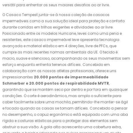
versátil para enfrentar os seus maiores desafios ao ar livre.
O Casaco Tempest junta-se à nossa coleção de casacos
impermeáveis ​​como a sua solução ideal para proteção e conforto
durante corridas em trilhos exigentes e atividades ao ar livre.
Posicionado entre os modelos Hurricane, leves como uma pena e
resistentes, este casaco impermeável leve apresenta tecnologia
avançada e material elástico em 4 direções, livre de PFCs, que
cumpre as mais recentes normas ambientais da UE. O tecido é
macio, suave e silencioso, acompanhando os seus movimentos sem
esforço enquanto enfrenta terrenos difíceis. Concebido em
colaboração com os nossos atletas profissionais, oferece uns
impressionantes
20.000 pontos de impermeabilidade
Schmerber e 20.000 pontos de respirabilidade MVTR
,
garantindo que se mantém seco por dentro e por fora em quaisquer
condições. O corte é aerodinâmico, mas amplo o suficiente para
caber facilmente sobre uma mochila, permitindo-lhe manter-se ágil
e focado quando as coisas se tornam difíceis. Concebido a pensar
no desempenho, o capuz ergonómico está equipado com uma aba
rígida e costuras elásticas para o proteger dos elementos sem
obstruir a sua visão. A gola alta acrescenta uma cobertura extra,