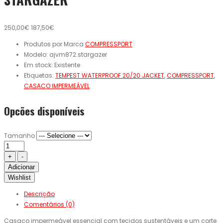
250,00€
187,50€
Produtos por Marca
COMPRESSPORT
Modelo:
ajvm872.stargazer
Em stock:
Existente
Etiquetas:
TEMPEST WATERPROOF 20/20 JACKET
,
COMPRESSPORT
,
CASACO IMPERMEÁVEL
Opcões disponíveis
Tamanho
Adicionar
Wishlist
Descrição
Comentários (0)
Casaco impermeável essencial com tecidos sustentáveis ​​e um corte