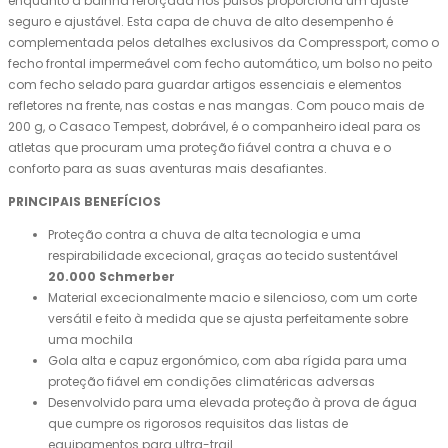
enquanto a bainha reforçada nos pulsos proporciona um ajuste
seguro e ajustável. Esta capa de chuva de alto desempenho é
complementada pelos detalhes exclusivos da Compressport, como o
fecho frontal impermeável com fecho automático, um bolso no peito
com fecho selado para guardar artigos essenciais e elementos
refletores na frente, nas costas e nas mangas. Com pouco mais de
200 g, o Casaco Tempest, dobrável, é o companheiro ideal para os
atletas que procuram uma proteção fiável contra a chuva e o
conforto para as suas aventuras mais desafiantes.
PRINCIPAIS BENEFÍCIOS
Proteção contra a chuva de alta tecnologia e uma
respirabilidade excecional, graças ao tecido sustentável
20.000 Schmerber
Material excecionalmente macio e silencioso, com um corte
versátil e feito à medida que se ajusta perfeitamente sobre
uma mochila
Gola alta e capuz ergonómico, com aba rígida para uma
proteção fiável em condições climatéricas adversas
Desenvolvido para uma elevada proteção à prova de água
que cumpre os rigorosos requisitos das listas de
equipamentos para ultra-trail.