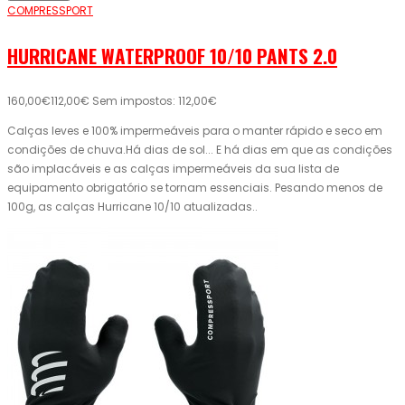
COMPRESSPORT
HURRICANE WATERPROOF 10/10 PANTS 2.0
160,00€
112,00€
Sem impostos: 112,00€
Calças leves e 100% impermeáveis ​​para o manter rápido e seco em
condições de chuva.Há dias de sol... E há dias em que as condições
são implacáveis ​​e as calças impermeáveis ​​da sua lista de
equipamento obrigatório se tornam essenciais. Pesando menos de
100g, as calças Hurricane 10/10 atualizadas..