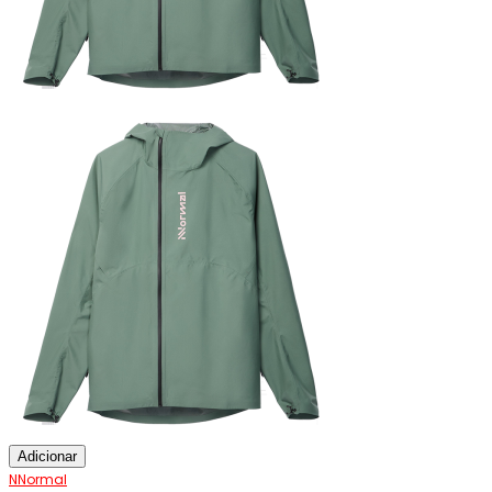
Adicionar
NNormal