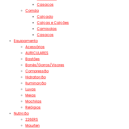
Casacos
Corrida
Calçado
Calças e Calções
Camisolas
Casacos
Equipamento
Acessórios
AURICULARES
Bastões
Bonés/Gorros/Visores
Compressão
Hidratação
Iluminação
Luvas
Meias
Mochilas
Relógios
Nutrição
226ERS
Maurten