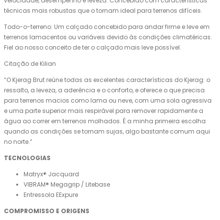
velocidade, desempenho e leveza. Concebido com características
técnicas mais robustas que o tornam ideal para terrenos difíceis.
Todo-o-terreno: Um calçado concebido para andar firme e leve em
terrenos lamacentos ou variáveis devido às condições climatéricas.
Fiel ao nosso conceito de ter o calçado mais leve possível.
Citação de Kilian
“O Kjerag Brut reúne todas as excelentes características do Kjerag: o
ressalto, a leveza, a aderência e o conforto, e oferece o que precisa
para terrenos macios como lama ou neve, com uma sola agressiva
e uma parte superior mais respirável para remover rapidamente a
água ao correr em terrenos molhados. É a minha primeira escolha
quando as condições se tornam sujas, algo bastante comum aqui
no norte.”
TECNOLOGIAS
Matryx® Jacquard
VIBRAM® Megagrip / Litebase
Entressola EExpure
COMPROMISSO E ORIGENS