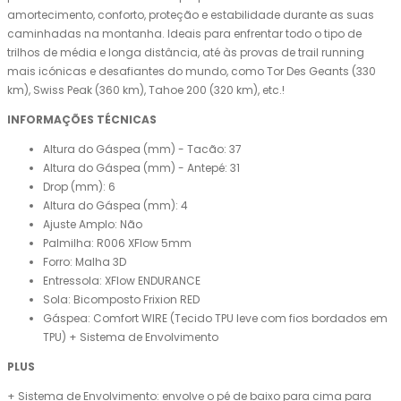
amortecimento, conforto, proteção e estabilidade durante as suas
caminhadas na montanha. Ideais para enfrentar todo o tipo de
trilhos de média e longa distância, até às provas de trail running
mais icónicas e desafiantes do mundo, como Tor Des Geants (330
km), Swiss Peak (360 km), Tahoe 200 (320 km), etc.!
INFORMAÇÕES TÉCNICAS
Altura do Gáspea (mm) - Tacão: 37
Altura do Gáspea (mm) - Antepé: 31
Drop (mm): 6
Altura do Gáspea (mm): 4
Ajuste Amplo: Não
Palmilha: R006 XFlow 5mm
Forro: Malha 3D
Entressola: XFlow ENDURANCE
Sola: Bicomposto Frixion RED
Gáspea: Comfort WIRE (Tecido TPU leve com fios bordados em
TPU) + Sistema de Envolvimento
PLUS
+ Sistema de Envolvimento: envolve o pé de baixo para cima para