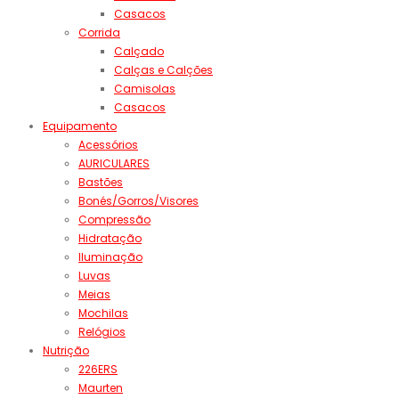
Casacos
Corrida
Calçado
Calças e Calções
Camisolas
Casacos
Equipamento
Acessórios
AURICULARES
Bastões
Bonés/Gorros/Visores
Compressão
Hidratação
Iluminação
Luvas
Meias
Mochilas
Relógios
Nutrição
226ERS
Maurten