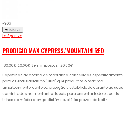
-30%
Adicionar
La Sportiva
PRODIGIO MAX CYPRESS/MOUNTAIN RED
180,00€
126,00€
Sem impostos: 126,00€
Sapatilhas de corrida de montanha concebidas especificamente
para os entusiastas do "Ultra" que procuram o máximo
amortecimento, conforto, proteção e estabilidade durante as suas
caminhadas na montanha. Ideais para enfrentar todo o tipo de
trilhos de média e longa distância, até às provas de trail r..