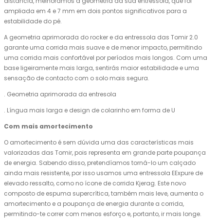
distância, melhorámos a geometria da sua entressola, que foi
ampliada em 4 e 7 mm em dois pontos significativos para a
estabilidade do pé.
A geometria aprimorada do rocker e da entressola das Tomir 2.0
garante uma corrida mais suave e de menor impacto, permitindo
uma corrida mais confortável por períodos mais longos. Com uma
base ligeiramente mais larga, sentirás maior estabilidade e uma
sensação de contacto com o solo mais segura.
. Geometria aprimorada da entresola
. Língua mais larga e design de colarinho em forma de U
Com mais amortecimento
O amortecimento é sem dúvida uma das características mais
valorizadas das Tomir, pois representa em grande parte poupança
de energia. Sabendo disso, pretendíamos torná-lo um calçado
ainda mais resistente, por isso usamos uma entressola EExpure de
elevado ressalto, como no ícone de corrida Kjerag. Este novo
composto de espuma supercrítica, também mais leve, aumenta o
amortecimento e a poupança de energia durante a corrida,
permitindo-te correr com menos esforço e, portanto, ir mais longe.