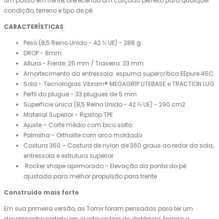
um passo em frente, oferecendo um calçado perfeito para qualquer
condição, terreno e tipo de pé.
CARACTERÍSTICAS
Peso (8,5 Reino Unido - 42 ⅔ UE) - 288 g
DROP - 8mm
Altura - Frente: 25 mm / Traseira: 33 mm
Amortecimento da entressola: espuma supercrítica EEpure 45C
Sola - Tecnologias Vibram® MEGAGRIP LITEBASE e TRACTION LUG
Perfil do plugue - 33 plugues de 5 mm
Superfície única (8,5 Reino Unido - 42 ⅔ UE) - 290 cm2
Material Superior - Ripstop TPE
Ajuste – Corte médio com bico solto
Palmilha - Ortholite com arco moldado
Costura 360 – Costura de nylon de 360 graus ao redor da sola,
entressola e estrutura superior
Rocker shape aprimorado - Elevação da ponta do pé
ajustada para melhor propulsão para frente
Construído mais forte
Em sua primeira versão, as Tomir foram pensadas para ter um
desempenho perfeito em qualquer tipo de distância, terreno e