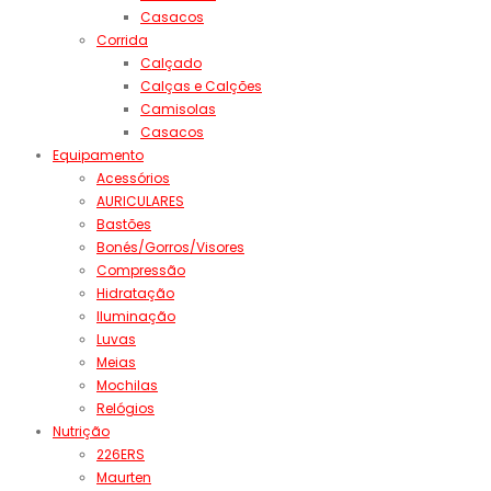
Casacos
Corrida
Calçado
Calças e Calções
Camisolas
Casacos
Equipamento
Acessórios
AURICULARES
Bastões
Bonés/Gorros/Visores
Compressão
Hidratação
Iluminação
Luvas
Meias
Mochilas
Relógios
Nutrição
226ERS
Maurten