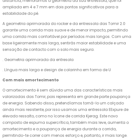
distância, melhorámos a geometria da sua entressola, que foi
ampliada em 4 e 7 mm em dois pontos significativos para a
estabilidade do pé.
A geometria aprimorada do rocker e da entressola das Tomir 2.0
garante uma corrida mais suave e de menor impacto, permitindo
uma corrida mais confortável por períodos mais longos. Com uma
base ligeiramente mais larga, sentirás maior estabilidade e uma
sensação de contacto com o solo mais segura.
. Geometria aprimorada da entresola
. Língua mais larga e design de colarinho em forma de U
Com mais amortecimento
O amortecimento é sem dúvida uma das características mais
valorizadas das Tomir, pois representa em grande parte poupança
de energia. Sabendo disso, pretendíamos torná-lo um calçado
ainda mais resistente, por isso usamos uma entressola EExpure de
elevado ressalto, como no ícone de corrida Kjerag. Este novo
composto de espuma supercrítica, também mais leve, aumenta o
amortecimento e a poupança de energia durante a corrida,
permitindo-te correr com menos esforço e, portanto, ir mais longe.