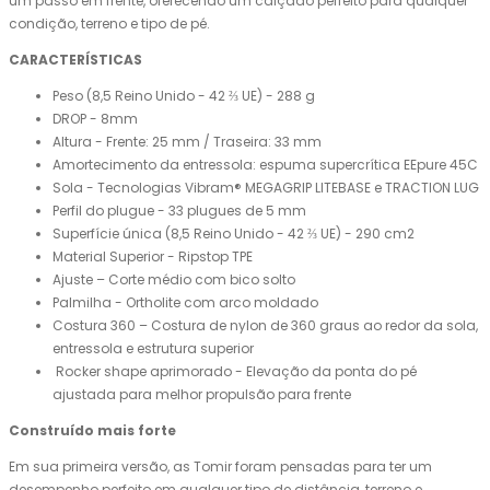
um passo em frente, oferecendo um calçado perfeito para qualquer
condição, terreno e tipo de pé.
CARACTERÍSTICAS
Peso (8,5 Reino Unido - 42 ⅔ UE) - 288 g
DROP - 8mm
Altura - Frente: 25 mm / Traseira: 33 mm
Amortecimento da entressola: espuma supercrítica EEpure 45C
Sola - Tecnologias Vibram® MEGAGRIP LITEBASE e TRACTION LUG
Perfil do plugue - 33 plugues de 5 mm
Superfície única (8,5 Reino Unido - 42 ⅔ UE) - 290 cm2
Material Superior - Ripstop TPE
Ajuste – Corte médio com bico solto
Palmilha - Ortholite com arco moldado
Costura 360 – Costura de nylon de 360 graus ao redor da sola,
entressola e estrutura superior
Rocker shape aprimorado - Elevação da ponta do pé
ajustada para melhor propulsão para frente
Construído mais forte
Em sua primeira versão, as Tomir foram pensadas para ter um
desempenho perfeito em qualquer tipo de distância, terreno e