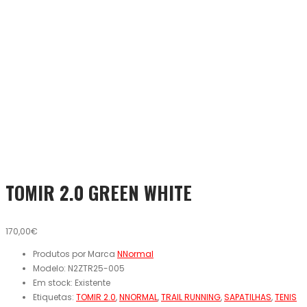
TOMIR 2.0 GREEN WHITE
170,00€
Produtos por Marca
NNormal
Modelo:
N2ZTR25-005
Em stock:
Existente
Etiquetas:
TOMIR 2.0
,
NNORMAL
,
TRAIL RUNNING
,
SAPATILHAS
,
TENIS