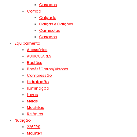
Casacos
Corrida
Calçado
Calças e Calções
Camisolas
Casacos
Equipamento
Acessórios
AURICULARES
Bastões
Bonés/Gorros/Visores
Compressão
Hidratação
Iluminação
Luvas
Meias
Mochilas
Relógios
Nutrição
226ERS
Maurten