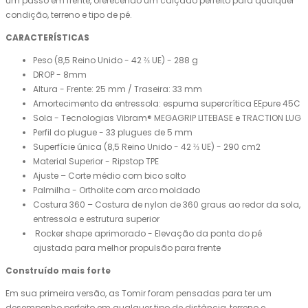
um passo em frente, oferecendo um calçado perfeito para qualquer
condição, terreno e tipo de pé.
CARACTERÍSTICAS
Peso (8,5 Reino Unido - 42 ⅔ UE) - 288 g
DROP - 8mm
Altura - Frente: 25 mm / Traseira: 33 mm
Amortecimento da entressola: espuma supercrítica EEpure 45C
Sola - Tecnologias Vibram® MEGAGRIP LITEBASE e TRACTION LUG
Perfil do plugue - 33 plugues de 5 mm
Superfície única (8,5 Reino Unido - 42 ⅔ UE) - 290 cm2
Material Superior - Ripstop TPE
Ajuste – Corte médio com bico solto
Palmilha - Ortholite com arco moldado
Costura 360 – Costura de nylon de 360 graus ao redor da sola,
entressola e estrutura superior
Rocker shape aprimorado - Elevação da ponta do pé
ajustada para melhor propulsão para frente
Construído mais forte
Em sua primeira versão, as Tomir foram pensadas para ter um
desempenho perfeito em qualquer tipo de distância, terreno e