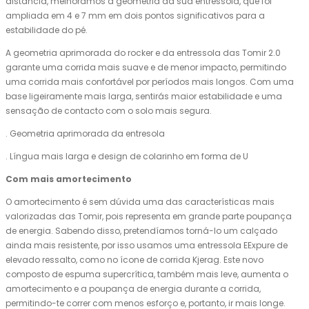
distância, melhorámos a geometria da sua entressola, que foi
ampliada em 4 e 7 mm em dois pontos significativos para a
estabilidade do pé.
A geometria aprimorada do rocker e da entressola das Tomir 2.0
garante uma corrida mais suave e de menor impacto, permitindo
uma corrida mais confortável por períodos mais longos. Com uma
base ligeiramente mais larga, sentirás maior estabilidade e uma
sensação de contacto com o solo mais segura.
. Geometria aprimorada da entresola
. Língua mais larga e design de colarinho em forma de U
Com mais amortecimento
O amortecimento é sem dúvida uma das características mais
valorizadas das Tomir, pois representa em grande parte poupança
de energia. Sabendo disso, pretendíamos torná-lo um calçado
ainda mais resistente, por isso usamos uma entressola EExpure de
elevado ressalto, como no ícone de corrida Kjerag. Este novo
composto de espuma supercrítica, também mais leve, aumenta o
amortecimento e a poupança de energia durante a corrida,
permitindo-te correr com menos esforço e, portanto, ir mais longe.