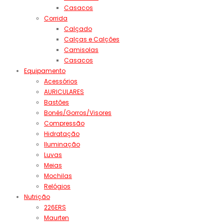
Casacos
Corrida
Calçado
Calças e Calções
Camisolas
Casacos
Equipamento
Acessórios
AURICULARES
Bastões
Bonés/Gorros/Visores
Compressão
Hidratação
Iluminação
Luvas
Meias
Mochilas
Relógios
Nutrição
226ERS
Maurten