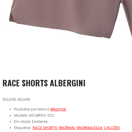
RACE SHORTS ALBERGINI
100,00€
65,00€
Produtos por Marca
NNormal
Modelo:
N1CMRS2-002
Em stock:
Existente
Etiquetas:
RACE SHORTS
,
NNORMAL
,
NNORMALSS24
,
CALÇÕES