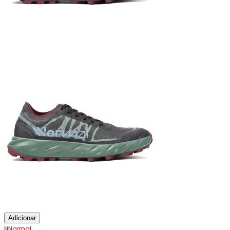
Adicionar
NNormal