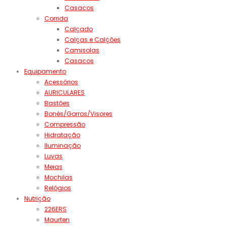
Casacos
Corrida
Calçado
Calças e Calções
Camisolas
Casacos
Equipamento
Acessórios
AURICULARES
Bastões
Bonés/Gorros/Visores
Compressão
Hidratação
Iluminação
Luvas
Meias
Mochilas
Relógios
Nutrição
226ERS
Maurten