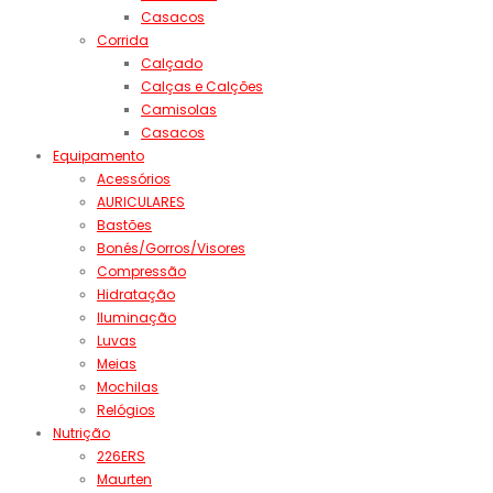
Casacos
Corrida
Calçado
Calças e Calções
Camisolas
Casacos
Equipamento
Acessórios
AURICULARES
Bastões
Bonés/Gorros/Visores
Compressão
Hidratação
Iluminação
Luvas
Meias
Mochilas
Relógios
Nutrição
226ERS
Maurten