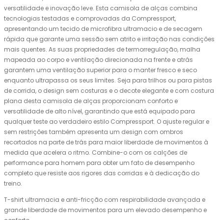
versatilidade e inovação leve. Esta camisola de alças combina
tecnologias testadas e comprovadas da Compressport,
apresentando um tecido de microfibra ultramacio e de secagem
rápida que garante uma sessão sem atrito e irritação nas condições
mais quentes. As suas propriedades de termorregulação, malha
mapeada ao corpo e ventilação direcionada na frente e atrás
garantem uma ventilação superior para o manter fresco e seco
enquanto ultrapassa os seus limites. Seja para trilhos ou para pistas
de corrida, o design sem costuras e o decote elegante e com costura
plana desta camisola de alças proporcionam conforto e
versatilidade de alto nível, garantindo que está equipado para
qualquer teste ao verdadeiro estilo Compressport. O ajuste regular e
sem restrições também apresenta um design com ombros
recortados na parte de trás para maior liberdade de movimentos à
medida que acelera o ritmo. Combine-o com os calções de
performance para homem para obter um fato de desempenho
completo que resiste aos rigores das corridas e à dedicação do
treino.
T-shirt ultramacia e anti-fricção com respirabilidade avançada e
grande liberdade de movimentos para um elevado desempenho e