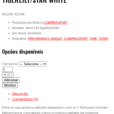
60,00€
42,00€
Produtos por Marca
COMPRESSPORT
Modelo:
atsm743.tigerlilywhite
Em stock:
Existente
Etiquetas:
PERFORMANCE SINGLET
,
COMPRESSPORT
,
TANK
,
TSHIRT
Opcões disponíveis
Tamanho
Adicionar
Wishlist
Descrição
Comentários (0)
Entre no seu próximo desafio desportivo com a T-Shirt para Homem
Performance, concebida como a mistura perfeita de máxima