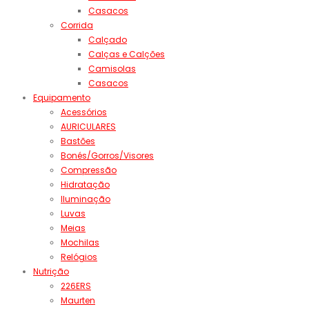
Casacos
Corrida
Calçado
Calças e Calções
Camisolas
Casacos
Equipamento
Acessórios
AURICULARES
Bastões
Bonés/Gorros/Visores
Compressão
Hidratação
Iluminação
Luvas
Meias
Mochilas
Relógios
Nutrição
226ERS
Maurten