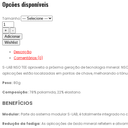
Opcões disponíveis
Tamanho
Adicionar
Wishlist
Descrição
Comentários (0)
S-LAB NSO TEE aproveita a próxima geração de tecnologia mineral. NSO
aplicações estão localizadas em pontos de chave, melhorando o tônus 
Peso:
80g
Composição:
78% poliamida, 22% elastano.
BENEFÍCIOS
Modular:
Parte do sistema modular S-LAB, é totalmente integrado no
Redução da fadiga:
As aplicações de óxido mineral refletem e ativam