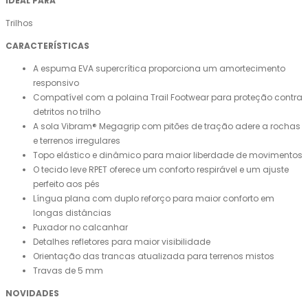
IDEAL PARA
Trilhos
CARACTERÍSTICAS
A espuma EVA supercrítica proporciona um amortecimento
responsivo
Compatível com a polaina Trail Footwear para proteção contra
detritos no trilho
A sola Vibram® Megagrip com pitões de tração adere a rochas
e terrenos irregulares
Topo elástico e dinâmico para maior liberdade de movimentos
O tecido leve RPET oferece um conforto respirável e um ajuste
perfeito aos pés
Língua plana com duplo reforço para maior conforto em
longas distâncias
Puxador no calcanhar
Detalhes refletores para maior visibilidade
Orientação das trancas atualizada para terrenos mistos
Travas de 5 mm
NOVIDADES