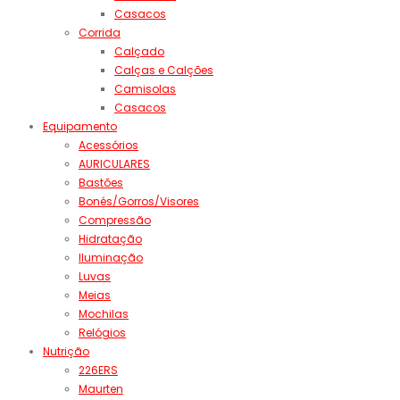
Casacos
Corrida
Calçado
Calças e Calções
Camisolas
Casacos
Equipamento
Acessórios
AURICULARES
Bastões
Bonés/Gorros/Visores
Compressão
Hidratação
Iluminação
Luvas
Meias
Mochilas
Relógios
Nutrição
226ERS
Maurten