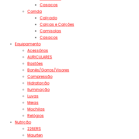
Casacos
Corrida
Calçado
Calças e Calções
Camisolas
Casacos
Equipamento
Acessórios
AURICULARES
Bastões
Bonés/Gorros/Visores
Compressão
Hidratação
Iluminação
Luvas
Meias
Mochilas
Relógios
Nutrição
226ERS
Maurten