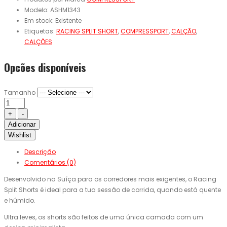
Modelo:
ASHM1343
Em stock:
Existente
Etiquetas:
RACING SPLIT SHORT
,
COMPRESSPORT
,
CALÇÃO
,
CALÇÕES
Opcões disponíveis
Tamanho
Adicionar
Wishlist
Descrição
Comentários (0)
Desenvolvido na Suíça para os corredores mais exigentes, o Racing
Split Shorts é ideal para a tua sessão de corrida, quando está quente
e húmido.
Ultra leves, os shorts são feitos de uma única camada com um