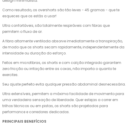
design minimalista.
Como resultado, os overshorts são tão leves - 45 gramas - que te
esqueces que os estás a usar!
Ultra confortáveis, são totalmente respiráveis com fibras que
permitem o fluxo de ar.
A fibra altamente ventilada absorve imediatamente a transpiração,
de modo que os shorts secam rapidamente, independentemente da
intensidade ou duração do esforço.
Feitos em microfibras, os shorts e com calção integrado garantem
zero fricção ou irritação entre as coxas, não importa o quanto te
exercites.
Seu ajuste perfeito evita qualquer pressão abdominal desnecessária.
Ultra extensíveis, permitem a máxima facilidade de movimento para
uma verdadeira sensação de liberdade. Quer estejas a correr em
trilhos técnicos ou em pistas, os shorts são projetados para
performance e corredores dedicados.
PRINCIPAIS BENEFÍCIOS