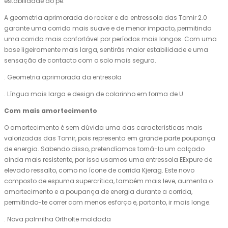
estabilidade do pé.
A geometria aprimorada do rocker e da entressola das Tomir 2.0
garante uma corrida mais suave e de menor impacto, permitindo
uma corrida mais confortável por períodos mais longos. Com uma
base ligeiramente mais larga, sentirás maior estabilidade e uma
sensação de contacto com o solo mais segura.
. Geometria aprimorada da entresola
. Língua mais larga e design de colarinho em forma de U
Com mais amortecimento
O amortecimento é sem dúvida uma das características mais
valorizadas das Tomir, pois representa em grande parte poupança
de energia. Sabendo disso, pretendíamos torná-lo um calçado
ainda mais resistente, por isso usamos uma entressola EExpure de
elevado ressalto, como no ícone de corrida Kjerag. Este novo
composto de espuma supercrítica, também mais leve, aumenta o
amortecimento e a poupança de energia durante a corrida,
permitindo-te correr com menos esforço e, portanto, ir mais longe.
. Nova palmilha Ortholte moldada