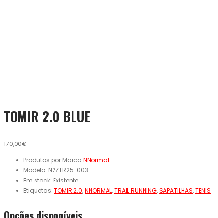
TOMIR 2.0 BLUE
170,00€
Produtos por Marca
NNormal
Modelo:
N2ZTR25-003
Em stock:
Existente
Etiquetas:
TOMIR 2.0
,
NNORMAL
,
TRAIL RUNNING
,
SAPATILHAS
,
TENIS
Opcões disponíveis