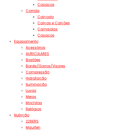
Casacos
Corrida
Calçado
Calças e Calções
Camisolas
Casacos
Equipamento
Acessórios
AURICULARES
Bastões
Bonés/Gorros/Visores
Compressão
Hidratação
Iluminação
Luvas
Meias
Mochilas
Relógios
Nutrição
226ERS
Maurten