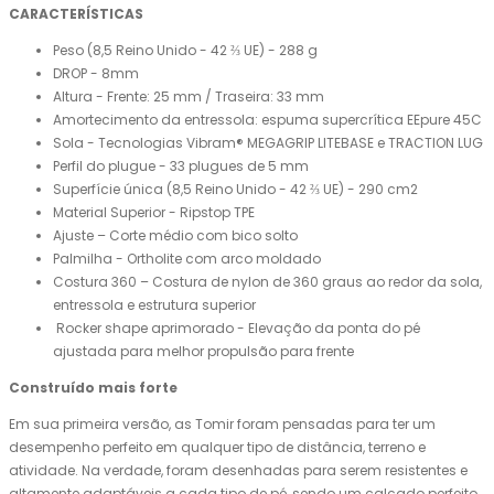
CARACTERÍSTICAS
Peso (8,5 Reino Unido - 42 ⅔ UE) - 288 g
DROP - 8mm
Altura - Frente: 25 mm / Traseira: 33 mm
Amortecimento da entressola: espuma supercrítica EEpure 45C
Sola - Tecnologias Vibram® MEGAGRIP LITEBASE e TRACTION LUG
Perfil do plugue - 33 plugues de 5 mm
Superfície única (8,5 Reino Unido - 42 ⅔ UE) - 290 cm2
Material Superior - Ripstop TPE
Ajuste – Corte médio com bico solto
Palmilha - Ortholite com arco moldado
Costura 360 – Costura de nylon de 360 graus ao redor da sola,
entressola e estrutura superior
Rocker shape aprimorado - Elevação da ponta do pé
ajustada para melhor propulsão para frente
Construído mais forte
Em sua primeira versão, as Tomir foram pensadas para ter um
desempenho perfeito em qualquer tipo de distância, terreno e
atividade. Na verdade, foram desenhadas para serem resistentes e
altamente adaptáveis a cada tipo de pé, sendo um calçado perfeito