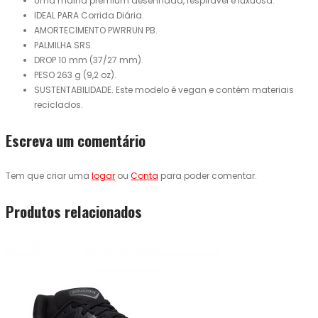
Uma malha premium desenhada, respirável e luxuosa.
IDEAL PARA Corrida Diária.
AMORTECIMENTO PWRRUN PB.
PALMILHA SRS.
DROP 10 mm (37/27 mm).
PESO 263 g (9,2 oz).
SUSTENTABILIDADE. Este modelo é vegan e contém materiais
reciclados.
Escreva um comentário
Tem que criar uma
logar
ou
Conta
para poder comentar.
Produtos relacionados