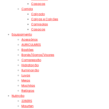
Casacos
Corrida
Calçado
Calças e Calções
Camisolas
Casacos
Equipamento
Acessórios
AURICULARES
Bastões
Bonés/Gorros/Visores
Compressão
Hidratação
Iluminação
Luvas
Meias
Mochilas
Relógios
Nutrição
226ERS
Maurten