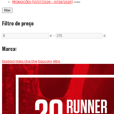
PROMOÇÕES (01/07/2026 - 31/08/2026)
view
filter
Filtro de preço
€
-
€
Marca:
Diadora
Hoka One One
Saucony
Altra