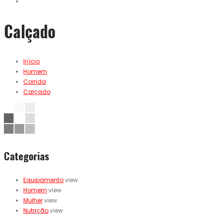
Calçado
Início
Homem
Corrida
Calçado
Categorias
Equipamento
view
Homem
view
Mulher
view
Nutrição
view