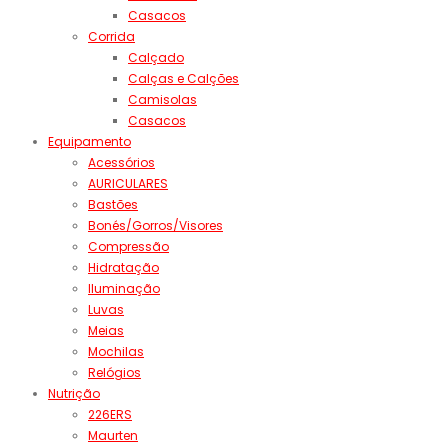
Casacos
Corrida
Calçado
Calças e Calções
Camisolas
Casacos
Equipamento
Acessórios
AURICULARES
Bastões
Bonés/Gorros/Visores
Compressão
Hidratação
Iluminação
Luvas
Meias
Mochilas
Relógios
Nutrição
226ERS
Maurten