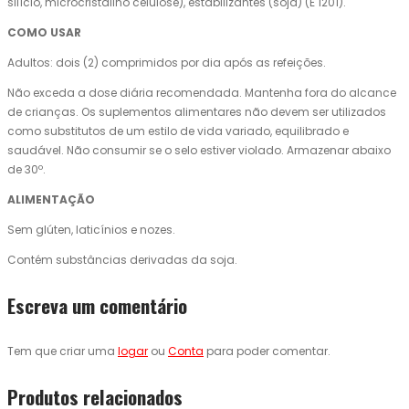
silício, microcristalino celulose), estabilizantes (soja) (E 1201).
COMO USAR
Adultos: dois (2) comprimidos por dia após as refeições.
Não exceda a dose diária recomendada. Mantenha fora do alcance
de crianças. Os suplementos alimentares não devem ser utilizados
como substitutos de um estilo de vida variado, equilibrado e
saudável. Não consumir se o selo estiver violado. Armazenar abaixo
de 30º.
ALIMENTAÇÃO
Sem glúten, laticínios e nozes.
Contém substâncias derivadas da soja.
Escreva um comentário
Tem que criar uma
logar
ou
Conta
para poder comentar.
Produtos relacionados