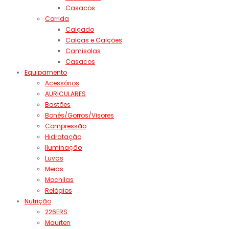
Casacos
Corrida
Calçado
Calças e Calções
Camisolas
Casacos
Equipamento
Acessórios
AURICULARES
Bastões
Bonés/Gorros/Visores
Compressão
Hidratação
Iluminação
Luvas
Meias
Mochilas
Relógios
Nutrição
226ERS
Maurten