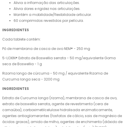
Alivia a inflamação das articulações.
Alivia dores e rigidez nas articulações.
Mantém a mobilidade/flexibilidade articular.
60 comprimidos revestidos por película.
INGREDIENTES
Cada tablete contém:
Pó de membrana de casca de ovo NEM® - 250 mg
5-LOXIN® Extrato de Boswellia serrata - 50 mg/equivalente Goma
seca de Boswellia - 1 g
Rizoma longo de cúrcuma - 50 mg / equivalente Rizoma de
Curcuma longa seca - 3200 mg
INGREDIENTES
Extrato de Curcuma longa (rizoma), membrana de casca de ovo,
extrato de boswellia serrata, agente de revestimento (cera de
carnaúba), carboximetilcelulose hidrolisada enzimaticamente,
agentes antiaglomerantes (fosfatos de cálcio, sais de magnésio de
ácidos graxos), amido de milho, agentes de enchimento (dióxido de