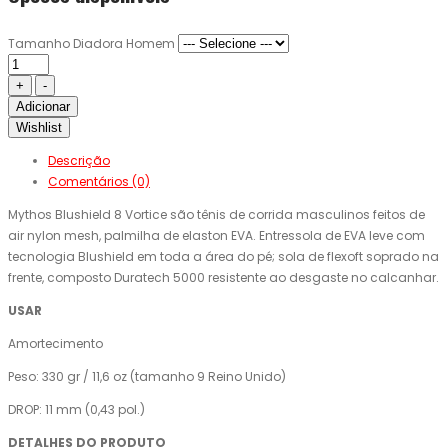
Tamanho Diadora Homem
Adicionar
Wishlist
Descrição
Comentários (0)
Mythos Blushield 8 Vortice são tênis de corrida masculinos feitos de
air nylon mesh, palmilha de elaston EVA. Entressola de EVA leve com
tecnologia Blushield em toda a área do pé; sola de flexoft soprado na
frente, composto Duratech 5000 resistente ao desgaste no calcanhar.
USAR
Amortecimento
Peso: 330 gr / 11,6 oz (tamanho 9 Reino Unido)
DROP: 11 mm (0,43 pol.)
DETALHES DO PRODUTO