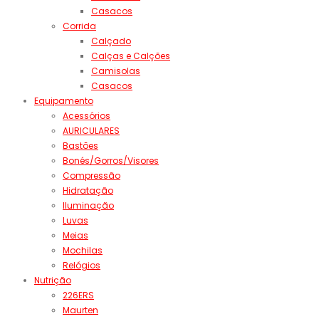
Casacos
Corrida
Calçado
Calças e Calções
Camisolas
Casacos
Equipamento
Acessórios
AURICULARES
Bastões
Bonés/Gorros/Visores
Compressão
Hidratação
Iluminação
Luvas
Meias
Mochilas
Relógios
Nutrição
226ERS
Maurten