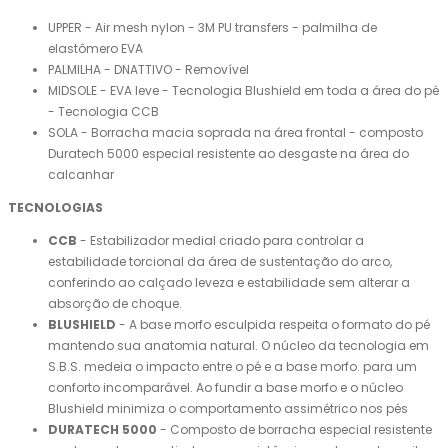
UPPER - Air mesh nylon - 3M PU transfers - palmilha de
elastômero EVA
PALMILHA - DNATTIVO - Removível
MIDSOLE - EVA leve - Tecnologia Blushield em toda a área do pé
- Tecnologia CCB
SOLA - Borracha macia soprada na área frontal - composto
Duratech 5000 especial resistente ao desgaste na área do
calcanhar
TECNOLOGIAS
CCB
- Estabilizador medial criado para controlar a
estabilidade torcional da área de sustentação do arco,
conferindo ao calçado leveza e estabilidade sem alterar a
absorção de choque.
BLUSHIELD
- A base morfo esculpida respeita o formato do pé
mantendo sua anatomia natural. O núcleo da tecnologia em
S.B.S. medeia o impacto entre o pé e a base morfo. para um
conforto incomparável. Ao fundir a base morfo e o núcleo
Blushield minimiza o comportamento assimétrico nos pés
DURATECH 5000
- Composto de borracha especial resistente