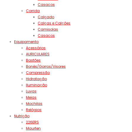
Casacos
Corrida
Calçado
Calças e Calções
Camisolas
Casacos
Equipamento
Acessórios
AURICULARES
Bastões
Bonés/Gorros/Visores
Compressão
Hidratação
Iluminação
Luvas
Meias
Mochilas
Relógios
Nutrição
226ERS
Maurten