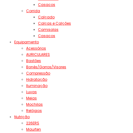
Casacos
Corrida
Calçado
Calças e Calções
Camisolas
Casacos
Equipamento
Acessórios
AURICULARES
Bastões
Bonés/Gorros/Visores
Compressão
Hidratação
Iluminação
Luvas
Meias
Mochilas
Relógios
Nutrição
226ERS
Maurten