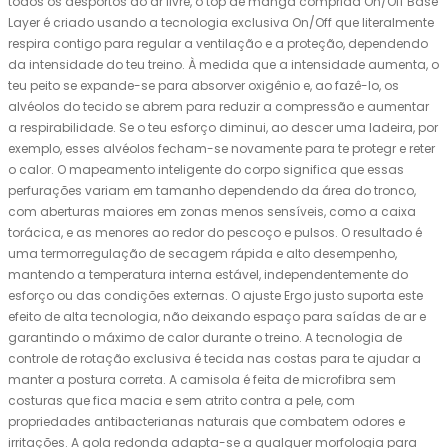
todos os desportos ao ar livre, o top de manga comprida On/Off Base
Layer é criado usando a tecnologia exclusiva On/Off que literalmente
respira contigo para regular a ventilação e a proteção, dependendo
da intensidade do teu treino. À medida que a intensidade aumenta, o
teu peito se expande-se para absorver oxigênio e, ao fazê-lo, os
alvéolos do tecido se abrem para reduzir a compressão e aumentar
a respirabilidade. Se o teu esforço diminui, ao descer uma ladeira, por
exemplo, esses alvéolos fecham-se novamente para te protegr e reter
o calor. O mapeamento inteligente do corpo significa que essas
perfurações variam em tamanho dependendo da área do tronco,
com aberturas maiores em zonas menos sensíveis, como a caixa
torácica, e as menores ao redor do pescoço e pulsos. O resultado é
uma termorregulação de secagem rápida e alto desempenho,
mantendo a temperatura interna estável, independentemente do
esforço ou das condições externas. O ajuste Ergo justo suporta este
efeito de alta tecnologia, não deixando espaço para saídas de ar e
garantindo o máximo de calor durante o treino. A tecnologia de
controle de rotação exclusiva é tecida nas costas para te ajudar a
manter a postura correta. A camisola é feita de microfibra sem
costuras que fica macia e sem atrito contra a pele, com
propriedades antibacterianas naturais que combatem odores e
irritações. A gola redonda adapta-se a qualquer morfologia para