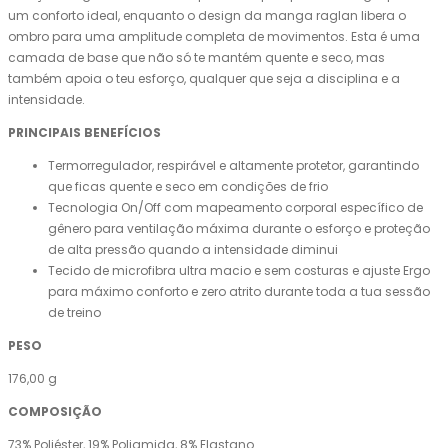
um conforto ideal, enquanto o design da manga raglan libera o
ombro para uma amplitude completa de movimentos. Esta é uma
camada de base que não só te mantém quente e seco, mas
também apoia o teu esforço, qualquer que seja a disciplina e a
intensidade.
PRINCIPAIS BENEFÍCIOS
Termorregulador, respirável e altamente protetor, garantindo
que ficas quente e seco em condições de frio
Tecnologia On/Off com mapeamento corporal específico de
gênero para ventilação máxima durante o esforço e proteção
de alta pressão quando a intensidade diminui
Tecido de microfibra ultra macio e sem costuras e ajuste Ergo
para máximo conforto e zero atrito durante toda a tua sessão
de treino
PESO
176,00 g
COMPOSIÇÃO
73% Poliéster, 19% Poliamida, 8% Elastano