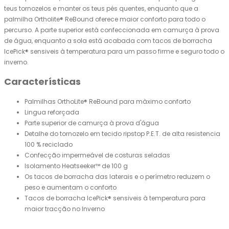
teus tornozelos e manter os teus pés quentes, enquanto que a
palmilha Ortholite® ReBound oferece maior conforto para todo o
percurso. A parte superior està confeccionada em camurça à prova
de água, enquanto a sola está acabada com tacos de borracha
IcePick® sensiveis à temperatura para um passo firme e seguro todo o
inverno.
Características
Palmilhas OrthoLite® ReBound para màximo conforto
Lingua reforçada
Parte superior de camurça à prova d'água
Detalhe do tornozelo em tecido ripstop P.E.T. de alta resistencia
100 % reciclado
Confecção impermeável de costuras seladas
Isolamento Heatseeker™ de 100 g
Os tacos de borracha das laterais e o perímetro reduzem o
peso e aumentam o conforto
Tacos de borracha IcePick® sensiveis à temperatura para
maior tracção no Inverno