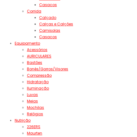
Casacos
Corrida
Calçado
Calças e Calções
Camisolas
Casacos
Equipamento
Acessórios
AURICULARES
Bastões
Bonés/Gorros/Visores
Compressão
Hidratação
Iluminação
Luvas
Meias
Mochilas
Relógios
Nutrição
226ERS
Maurten