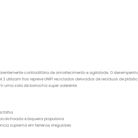
rentemente contraditória de amortecimento e agilidade. O desempenho 
 2 utilizam fios repreve UNIFI reciclados derivados de resíduos de plás
om uma sola de borracha super aderente.
 trilha
acolchoada e biqueira propulsiva
ncia suprema em terrenos irregulares