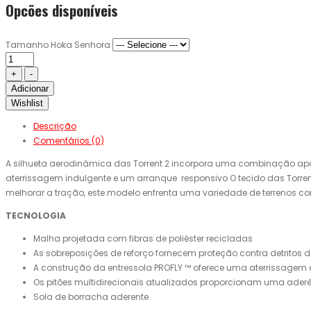
Opcões disponíveis
Tamanho Hoka Senhora
Adicionar
Wishlist
Descrição
Comentários (0)
A silhueta aerodinâmica das Torrent 2 incorpora uma combinação apa
aterrissagem indulgente e um arranque responsivo O tecido das Torrent
melhorar a tração, este modelo enfrenta uma variedade de terrenos c
TECNOLOGIA
Malha projetada com fibras de poliéster recicladas
As sobreposições de reforço fornecem proteção contra detritos da
A construção da entressola PROFLY ™ oferece uma aterrissagem 
Os pitões multidirecionais atualizados proporcionam uma aderê
Sola de borracha aderente