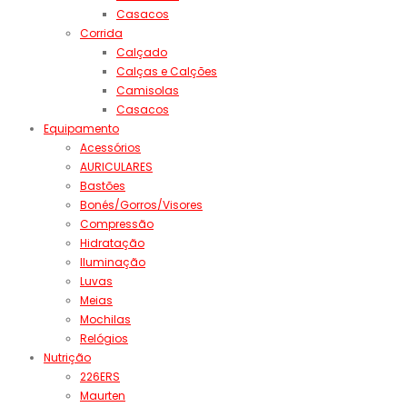
Casacos
Corrida
Calçado
Calças e Calções
Camisolas
Casacos
Equipamento
Acessórios
AURICULARES
Bastões
Bonés/Gorros/Visores
Compressão
Hidratação
Iluminação
Luvas
Meias
Mochilas
Relógios
Nutrição
226ERS
Maurten