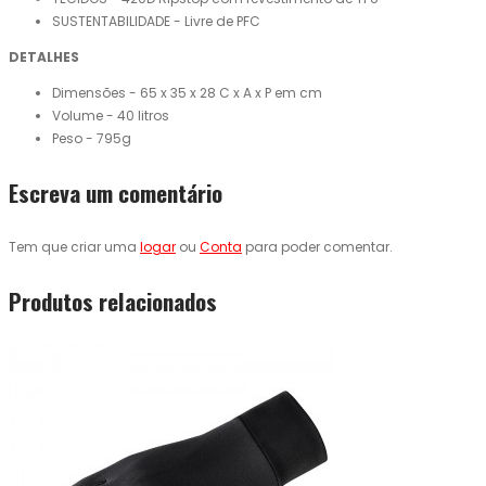
SUSTENTABILIDADE - Livre de PFC
DETALHES
Dimensões - 65 x 35 x 28 C x A x P em cm
Volume - 40 litros
Peso - 795g
Escreva um comentário
Tem que criar uma
logar
ou
Conta
para poder comentar.
Produtos relacionados