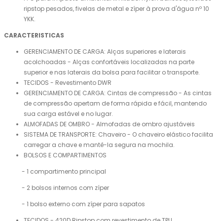
ripstop pesados, fivelas de metal e zíper à prova d'água nº 10
YKK.
CARACTERISTICAS
GERENCIAMENTO DE CARGA: Alças superiores e laterais
acolchoadas - Alças confortáveis ​​localizadas na parte
superior e nas laterais da bolsa para facilitar o transporte.
TECIDOS - Revestimento DWR
GERENCIAMENTO DE CARGA: Cintas de compressão - As cintas
de compressão apertam de forma rápida e fácil, mantendo
sua carga estável e no lugar.
ALMOFADAS DE OMBRO - Almofadas de ombro ajustáveis
SISTEMA DE TRANSPORTE: Chaveiro - O chaveiro elástico facilita
carregar a chave e mantê-la segura na mochila.
BOLSOS E COMPARTIMENTOS
- 1 compartimento principal
- 2 bolsos internos com zíper
- 1 bolso externo com zíper para sapatos
TECIDOS - 420D Ripstop com revestimento de TPU