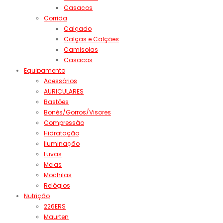
Casacos
Corrida
Calçado
Calças e Calções
Camisolas
Casacos
Equipamento
Acessórios
AURICULARES
Bastões
Bonés/Gorros/Visores
Compressão
Hidratação
Iluminação
Luvas
Meias
Mochilas
Relógios
Nutrição
226ERS
Maurten