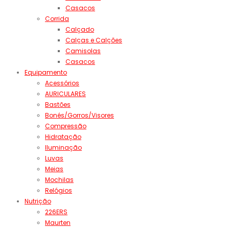
Casacos
Corrida
Calçado
Calças e Calções
Camisolas
Casacos
Equipamento
Acessórios
AURICULARES
Bastões
Bonés/Gorros/Visores
Compressão
Hidratação
Iluminação
Luvas
Meias
Mochilas
Relógios
Nutrição
226ERS
Maurten