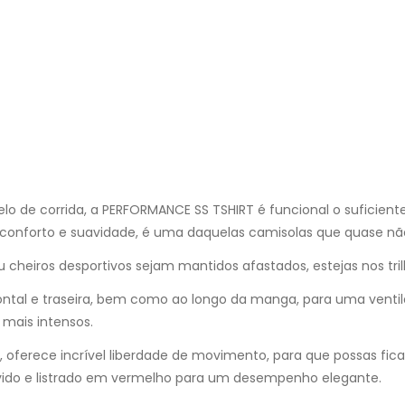
o de corrida, a PERFORMANCE SS TSHIRT é funcional o suficiente 
 conforto e suavidade, é uma daquelas camisolas que quase não
u cheiros desportivos sejam mantidos afastados, estejas nos tril
frontal e traseira, bem como ao longo da manga, para uma vent
 mais intensos.
 oferece incrível liberdade de movimento, para que possas fica
vido e listrado em vermelho para um desempenho elegante.