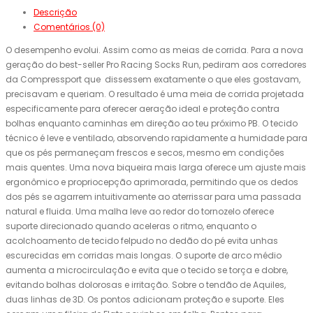
Descrição
Comentários (0)
O desempenho evolui. Assim como as meias de corrida. Para a nova
geração do best-seller Pro Racing Socks Run, pediram aos corredores
da Compressport que dissessem exatamente o que eles gostavam,
precisavam e queriam. O resultado é uma meia de corrida projetada
especificamente para oferecer aeração ideal e proteção contra
bolhas enquanto caminhas em direção ao teu próximo PB. O tecido
técnico é leve e ventilado, absorvendo rapidamente a humidade para
que os pés permaneçam frescos e secos, mesmo em condições
mais quentes. Uma nova biqueira mais larga oferece um ajuste mais
ergonômico e propriocepção aprimorada, permitindo que os dedos
dos pés se agarrem intuitivamente ao aterrissar para uma passada
natural e fluida. Uma malha leve ao redor do tornozelo oferece
suporte direcionado quando aceleras o ritmo, enquanto o
acolchoamento de tecido felpudo no dedão do pé evita unhas
escurecidas em corridas mais longas. O suporte de arco médio
aumenta a microcirculação e evita que o tecido se torça e dobre,
evitando bolhas dolorosas e irritação. Sobre o tendão de Aquiles,
duas linhas de 3D. Os pontos adicionam proteção e suporte. Eles