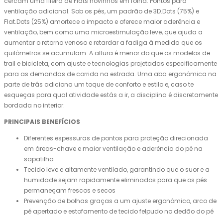
cercam uma fileira de Flats novinhos em folha. Pontos para
ventilação adicional. Sob os pés, um padrão de 3D.Dots (75%) e
Flat.Dots (25%) amortece o impacto e oferece maior aderência e
ventilação, bem como uma microestimulação leve, que ajuda a
aumentar o retorno venoso e retardar a fadiga à medida que os
quilômetros se acumulam. A altura é menor do que os modelos de
trail e bicicleta, com ajuste e tecnologias projetadas especificamente
para as demandas de corrida na estrada. Uma aba ergonômica na
parte de trás adiciona um toque de conforto e estilo e, caso te
esqueças para qual atividade estás a ir, a disciplina é discretamente
bordada no interior.
PRINCIPAIS BENEFÍCIOS
Diferentes espessuras de pontos para proteção direcionada
em áreas-chave e maior ventilação e aderência do pé na
sapatilha
Tecido leve e altamente ventilado, garantindo que o suor e a
humidade sejam rapidamente eliminados para que os pés
permaneçam frescos e secos
Prevenção de bolhas graças a um ajuste ergonômico, arco de
pé apertado e estofamento de tecido felpudo no dedão do pé