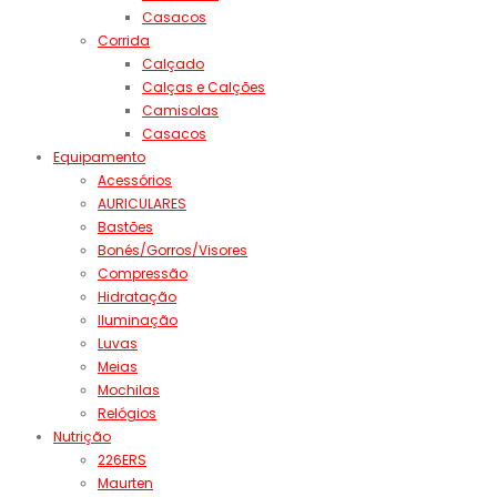
Casacos
Corrida
Calçado
Calças e Calções
Camisolas
Casacos
Equipamento
Acessórios
AURICULARES
Bastões
Bonés/Gorros/Visores
Compressão
Hidratação
Iluminação
Luvas
Meias
Mochilas
Relógios
Nutrição
226ERS
Maurten