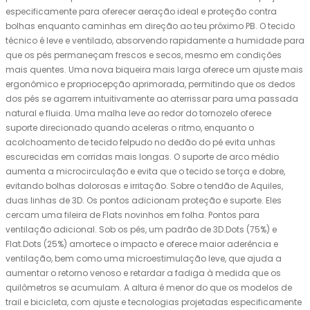
especificamente para oferecer aeração ideal e proteção contra
bolhas enquanto caminhas em direção ao teu próximo PB. O tecido
técnico é leve e ventilado, absorvendo rapidamente a humidade para
que os pés permaneçam frescos e secos, mesmo em condições
mais quentes. Uma nova biqueira mais larga oferece um ajuste mais
ergonômico e propriocepção aprimorada, permitindo que os dedos
dos pés se agarrem intuitivamente ao aterrissar para uma passada
natural e fluida. Uma malha leve ao redor do tornozelo oferece
suporte direcionado quando aceleras o ritmo, enquanto o
acolchoamento de tecido felpudo no dedão do pé evita unhas
escurecidas em corridas mais longas. O suporte de arco médio
aumenta a microcirculação e evita que o tecido se torça e dobre,
evitando bolhas dolorosas e irritação. Sobre o tendão de Aquiles,
duas linhas de 3D. Os pontos adicionam proteção e suporte. Eles
cercam uma fileira de Flats novinhos em folha. Pontos para
ventilação adicional. Sob os pés, um padrão de 3D.Dots (75%) e
Flat.Dots (25%) amortece o impacto e oferece maior aderência e
ventilação, bem como uma microestimulação leve, que ajuda a
aumentar o retorno venoso e retardar a fadiga à medida que os
quilômetros se acumulam. A altura é menor do que os modelos de
trail e bicicleta, com ajuste e tecnologias projetadas especificamente