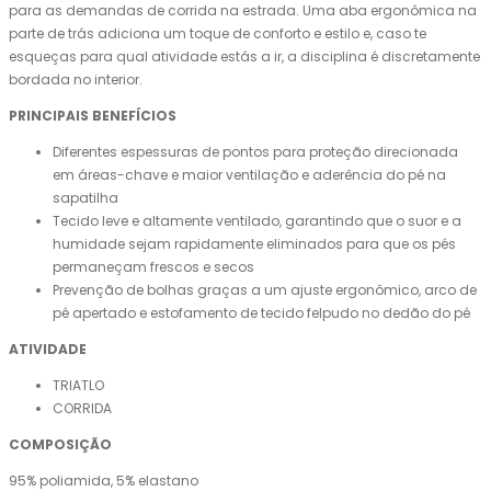
para as demandas de corrida na estrada. Uma aba ergonômica na
parte de trás adiciona um toque de conforto e estilo e, caso te
esqueças para qual atividade estás a ir, a disciplina é discretamente
bordada no interior.
PRINCIPAIS BENEFÍCIOS
Diferentes espessuras de pontos para proteção direcionada
em áreas-chave e maior ventilação e aderência do pé na
sapatilha
Tecido leve e altamente ventilado, garantindo que o suor e a
humidade sejam rapidamente eliminados para que os pés
permaneçam frescos e secos
Prevenção de bolhas graças a um ajuste ergonômico, arco de
pé apertado e estofamento de tecido felpudo no dedão do pé
ATIVIDADE
TRIATLO
CORRIDA
COMPOSIÇÃO
95% poliamida, 5% elastano