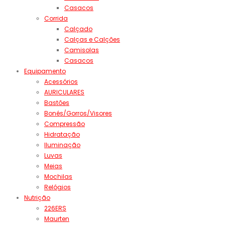
Casacos
Corrida
Calçado
Calças e Calções
Camisolas
Casacos
Equipamento
Acessórios
AURICULARES
Bastões
Bonés/Gorros/Visores
Compressão
Hidratação
Iluminação
Luvas
Meias
Mochilas
Relógios
Nutrição
226ERS
Maurten