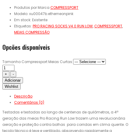
Produtos por Marca
COMPRESSPORT
Modelo:
xu00047b.etherneonpink
Em stock:
Existente
Etiquetas:
PRO RACING SOCKS V4.0 RUN LOW
,
COMPRESSPORT
,
MEIAS COMPRESSÃO
Opcões disponíveis
Tamanho Compressport Meias Curtas
Adicionar
Wishlist
Descrição
Comentários (0)
Testadas e testadas ao longo de centenas de quilômetros, a 4ª
geração das meias Pro Racing Run Low trazem uma revolucionária
aeração e proteção contra bolhas para corridas em clima quente. O
tecido técnico é leve e ventilado, absorvendo rapidamente a