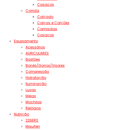
Casacos
Corrida
Calçado
Calças e Calções
Camisolas
Casacos
Equipamento
Acessórios
AURICULARES
Bastões
Bonés/Gorros/Visores
Compressão
Hidratação
Iluminação
Luvas
Meias
Mochilas
Relógios
Nutrição
226ERS
Maurten