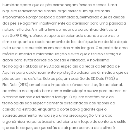
humidade para que os pés permaneçam frescos e secos. Uma
biqueira redesenhada e mais larga oferece um ajuste mais
ergonômico e propriocepção aprimorada, permitindo que os dedos
dos pés se agarrem intuitivamente ao aterrissar para uma passada
natural e fluida. A malha leve ao redor do calcanhar, idêntica à
versão PRS High, oferece suporte direcionado quando aceleras o
ritmo, enquanto o acolchoamento de tecido felpudo no dedão do pé
evita unhas escurecidas em corridas mais longas. O suporte de arco
médio aumenta a microcirculação e evita que o tecido se torça e
dobre para evitar bolhas dolorosas e irritação. A novíssima
tecnologia Flat.Dots une 3D.dots especiais ao redor do tendão de
Aquiles para acolchoamento e proteção adicionais à medida que os
pés batem no asfalto. Sob os pés, um padrão de 3D.Dots (75%) e
Flat.Dots (25%) amortece o impacto e oferece ventilação adicional,
aderência no sapato, bem como estimulação suave para aumentar
o retorno venoso e retardar a fadiga. O ajuste anatômico e as
tecnologias são especificamente direcionados aos rigores da
corrida na estrada, enquanto o corte baixo garante que o
sobreaquecimento nunca seja uma preocupação. Uma aba
ergonômica na parte traseira adiciona um toque de conforto e estilo
e, caso te esqueças que estás a sair para correr, a disciplina é