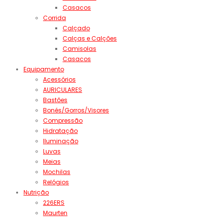
Casacos
Corrida
Calçado
Calças e Calções
Camisolas
Casacos
Equipamento
Acessórios
AURICULARES
Bastões
Bonés/Gorros/Visores
Compressão
Hidratação
Iluminação
Luvas
Meias
Mochilas
Relógios
Nutrição
226ERS
Maurten