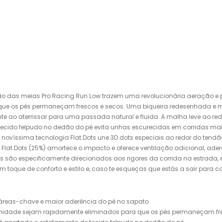
ão das meias Pro Racing Run Low trazem uma revolucionária aeração e p
 que os pés permaneçam frescos e secos. Uma biqueira redesenhada e 
 ao aterrissar para uma passada natural e fluida. A malha leve ao redo
ecido felpudo no dedão do pé evita unhas escurecidas em corridas mai
o. A novíssima tecnologia Flat.Dots une 3D.dots especiais ao redor do t
e Flat.Dots (25%) amortece o impacto e oferece ventilação adicional, 
ias são especificamente direcionados aos rigores da corrida na estrada
ue de conforto e estilo e, caso te esqueças que estás a sair para corre
 áreas-chave e maior aderência do pé no sapato
 humidade sejam rapidamente eliminados para que os pés permaneçam fr