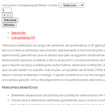
Tamanho Compressport Meias Curtas
Adicionar
Wishlist
Descrição
Comentários (0)
Testadas e testadas ao longo de centenas de quilômetros, a 4ª geraç
técnico é leve e ventilado, absorvendo rapidamente a humidade para
aprimorada, permitindo que os dedos dos pés se agarrem intuitivamente
direcionado quando aceleras o ritmo, enquanto o acolchoamento de t
que o tecido se torça e dobre para evitar bolhas dolorosas e irritaçã
que os pés batem no asfalto. Sob os pés, um padrão de 3D.Dots (75%) 
retorno venoso e retardar a fadiga. O ajuste anatômico e as tecnolog
uma preocupação. Uma aba ergonômica na parte traseira adiciona um toq
PRINCIPAIS BENEFÍCIOS
Diferentes espessuras de pontos para proteção direcionada em
Tecido leve e altamente ventilado, garantindo que o suor e a