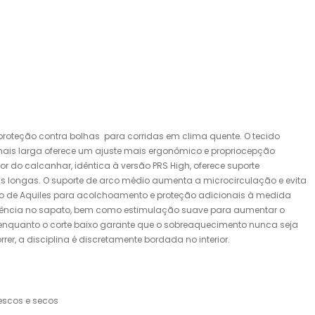
roteção contra bolhas para corridas em clima quente. O tecido
mais larga oferece um ajuste mais ergonômico e propriocepção
r do calcanhar, idêntica à versão PRS High, oferece suporte
s longas. O suporte de arco médio aumenta a microcirculação e evita
endão de Aquiles para acolchoamento e proteção adicionais à medida
aderência no sapato, bem como estimulação suave para aumentar o
, enquanto o corte baixo garante que o sobreaquecimento nunca seja
r, a disciplina é discretamente bordada no interior.
escos e secos