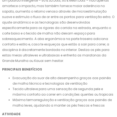
um padrão inteligente – 50% 3D.Dots, 50% Mesh.Dots – não apenas
amortece o impacto, mas também fornece maior aderência no
sapato, aumenta o retorno venoso através de microestimulação
suave e estimula o fluxo de ar entre os pontos para ventilação extra. O
ajuste anatômico e as tecnologias são desenvolvidos
especificamente para os rigores da corrida na estrada, enquanto o
corte baixo e o tecido de malha não deixam espaço para
sobreaquecimento. A aba ergonômica na parte traseira adiciona
conforto e estilo e, caso te esqueças que estás a sair para correr, a
disciplina é discretamente bordada no interior. Desliza os pés para
estas meias ultraleves e ultrabaixas e enfrenta as maratonas da
Grande Muralha ou Kauai sem hesitar.
PRINCIPAIS BENEFÍCIOS
Evacuação do suor de alto desempenho graças aos painéis
de malha técnica e tecnologias de ventilação
Tecido ultraleve para uma sensação de segunda pele e
máximo conforto ao correr em condições quentes ou tropicais
Máxima termorregulação e ventilação graças aos painéis de
malha leves, ajudando a manter os pés frescos e frescos
ATIVIDADE