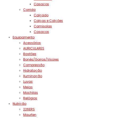
Casacos
Corrida
Calçado
Calças e Calções
Camisolas
Casacos
Equipamento
Acessórios
AURICULARES
Bastões
Bonés/Gorros/Visores
Compressão
Hidratação
Iluminação
Luvas
Meias
Mochilas
Relógios
Nutrição
226ERS
Maurten