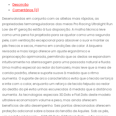
Descrição
Comentários (0)
Desenvolvidas em conjunto com os atletas mais rápidos, as
propriedades termorreguladoras das meias Pro Racing Ultralight Run
Low de 4ª geração estão à tua disposição. A malha técnica leve
como uma pena foi projetada para se ajustar como uma segunda
pele, com ventilação excepcional para absorver o suor e manter os
pés frescos e secos, mesmo em condições de calor. A biqueira
revisada e mais larga oferece um ajuste ergonômico e
propriocepção aprimorada, permitindo que os dedos se expandam
intuitivamente na aterrissagem para uma passada natural e fluida.
Uma malha especial ao redor do tornozelo, mais leve que a meia de
corrida padrão, oferece suporte suave à medida que o ritmo
aumenta. O suporte de arco característico evita que o tecido se torça
e irrite com o calor, enquanto um reforço de tecido felpudo ao redor
do dedão do pé evita unhas escurecidas à medida que a distância
aumenta. As tecnologias especiais 3D.Dots e Flat.Dots deste modelo
ultraleve economizam volume e peso, mas ainda oferecem
benefícios de alto desempenho. Seis pontos direcionados oferecem
proteção adicional sobre a base do tendão de Aquiles. Sob os pés,