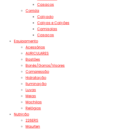
Casacos
Corrida
Calçado
Calças e Calções
Camisolas
Casacos
Equipamento
Acessórios
AURICULARES
Bastões
Bonés/Gorros/Visores
Compressão
Hidratação
Iluminação
Luvas
Meias
Mochilas
Relógios
Nutrição
226ERS
Maurten