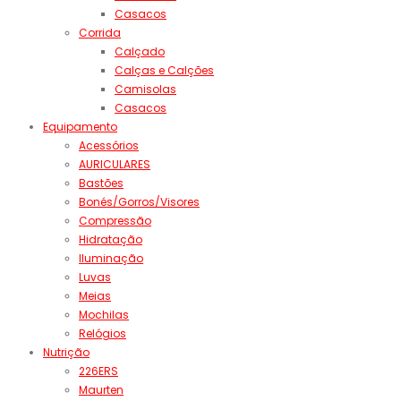
Casacos
Corrida
Calçado
Calças e Calções
Camisolas
Casacos
Equipamento
Acessórios
AURICULARES
Bastões
Bonés/Gorros/Visores
Compressão
Hidratação
Iluminação
Luvas
Meias
Mochilas
Relógios
Nutrição
226ERS
Maurten