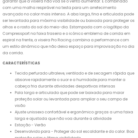
garantir que a viseira não voa se o vento aumentar. É combinado
com uma malha respirável na testa para um arrefecimento
avançado no calor mais intenso. A aba larga, fina e articulada pode
ser levantada para máxima visibilidade ou baixada para proteger os
olhos e o rosto do sol do meio-dia. Estampada com o logótipo da
Compressport na faixa traseira e o icónico emblema de corrida em
espiral na frente, a viseira Pro Racing combina a performance com
um estilo dinâmico que não deixa espaço para improvisação no dia
da corrida.
CARACTERÍSTICAS
Tecido perfurado ultraleve, ventilado e de secagem rápida que
absorve rapidamente o suor e a humidade para manter a
cabeça fria durante atividades desportivas intensas
Pala larga e articulada que pode ser baixada para maior
proteção solar ou levantada para ampliar o seu campo de
visão
Ajuste unissexo confortável e ergonómico graças a uma faixa
larga e ajustada que não voa durante a atividade
Estação - Verão
Desenvolvido para - Proteger do sol escaldante e do calor. Boa
proteção solar e ótima visibilidade.