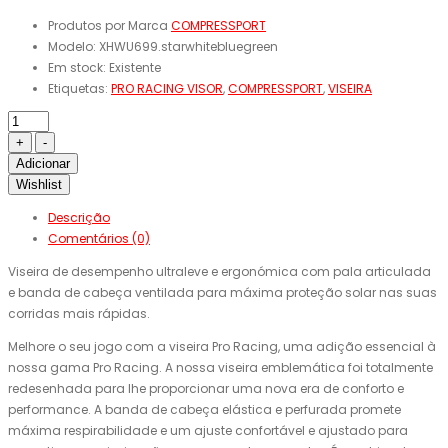
Produtos por Marca
COMPRESSPORT
Modelo:
XHWU699.starwhitebluegreen
Em stock:
Existente
Etiquetas:
PRO RACING VISOR
,
COMPRESSPORT
,
VISEIRA
Adicionar
Wishlist
Descrição
Comentários (0)
Viseira de desempenho ultraleve e ergonómica com pala articulada
e banda de cabeça ventilada para máxima proteção solar nas suas
corridas mais rápidas.
Melhore o seu jogo com a viseira Pro Racing, uma adição essencial à
nossa gama Pro Racing. A nossa viseira emblemática foi totalmente
redesenhada para lhe proporcionar uma nova era de conforto e
performance. A banda de cabeça elástica e perfurada promete
máxima respirabilidade e um ajuste confortável e ajustado para