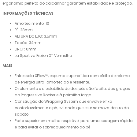
ergonomia perfeita do calcanhar garantem estabilidade e proteção.
INFORMAÇÕES TÉCNICAS
Amortecimento: 10
PÉ: 28mm
ALTURA DO LUG: 3,5mm
Tacão: 34mm
DROP: 6mm
La Sportiva Frixion XT Vermelho
MAIS
Entressola XFlow™, espuma supercrítica com efeito de retorno
de energia ultra-amortecido e resiliente.
O rolamento e a estabilidade dos pés são facilitados graças
ao Progressive Rocker e à palmilha larga
Construção do Wrapping System que envolve e fixa
confortavelmente o pé, evitando que este se mova dentro do
sapato
Parte superior em malha respirável para uma secagem rápida
e para evitar o sobreaquecimento do pé