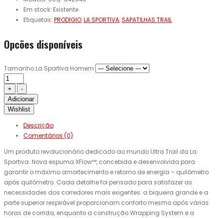
Em stock:
Existente
Etiquetas:
PRODIGIO
,
LA SPORTIVA
,
SAPATILHAS TRAIL
Opcões disponíveis
Tamanho La Sportiva Homem
Adicionar
Wishlist
Descrição
Comentários (0)
Um produto revolucionário dedicado ao mundo Ultra Trail da La
Sportiva. Nova espuma XFlow™, concebida e desenvolvida para
garantir o máximo amortecimento e retorno de energia – quilómetro
após quilómetro. Cada detalhe foi pensado para satisfazer as
necessidades dos corredores mais exigentes: a biqueira grande e a
parte superior respirável proporcionam conforto mesmo após várias
horas de corrida, enquanto a construção Wrapping System e a