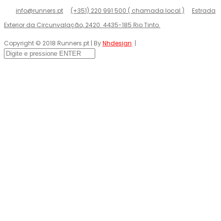
info@runners.pt
(+351) 220 991 500 ( chamada local )
Estrada
Exterior da Circunvalação, 2420. 4435-185 Rio Tinto.
Copyright © 2018 Runners.pt | By
Nhdesign
. |