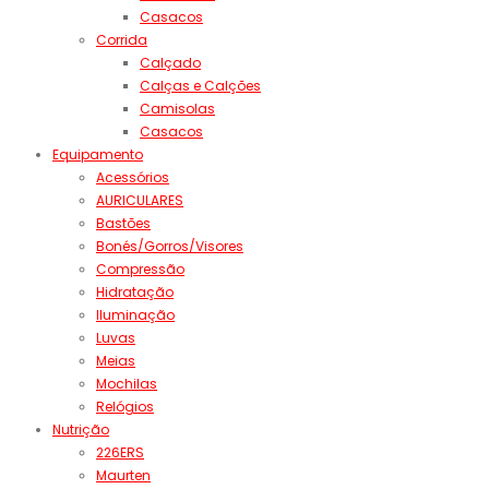
Casacos
Corrida
Calçado
Calças e Calções
Camisolas
Casacos
Equipamento
Acessórios
AURICULARES
Bastões
Bonés/Gorros/Visores
Compressão
Hidratação
Iluminação
Luvas
Meias
Mochilas
Relógios
Nutrição
226ERS
Maurten