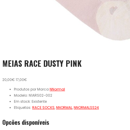
MEIAS RACE DUSTY PINK
20,00€
17,00€
Produtos por Marca
NNormal
Modelo:
N1ARS02-002
Em stock:
Existente
Etiquetas:
RACE SOCKS
,
NNORMAL
,
NNORMALSS24
Opcões disponíveis