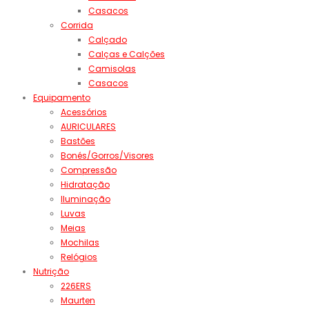
Casacos
Corrida
Calçado
Calças e Calções
Camisolas
Casacos
Equipamento
Acessórios
AURICULARES
Bastões
Bonés/Gorros/Visores
Compressão
Hidratação
Iluminação
Luvas
Meias
Mochilas
Relógios
Nutrição
226ERS
Maurten