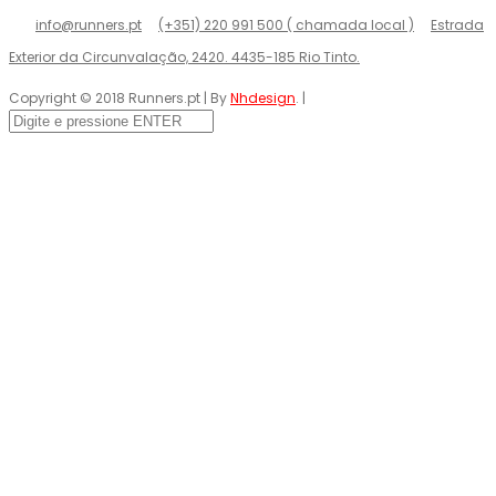
info@runners.pt
(+351) 220 991 500 ( chamada local )
Estrada
Exterior da Circunvalação, 2420. 4435-185 Rio Tinto.
Copyright © 2018 Runners.pt | By
Nhdesign
. |