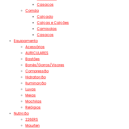
Casacos
Corrida
Calçado
Calças e Calções
Camisolas
Casacos
Equipamento
Acessórios
AURICULARES
Bastões
Bonés/Gorros/Visores
Compressão
Hidratação
Iluminação
Luvas
Meias
Mochilas
Relógios
Nutrição
226ERS
Maurten