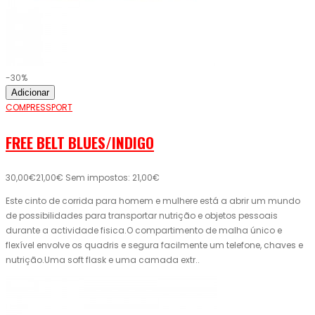
-30%
Adicionar
COMPRESSPORT
FREE BELT BLUES/INDIGO
30,00€
21,00€
Sem impostos: 21,00€
Este cinto de corrida para homem e mulhere está a abrir um mundo
de possibilidades para transportar nutrição e objetos pessoais
durante a actividade fisica.O compartimento de malha único e
flexível envolve os quadris e segura facilmente um telefone, chaves e
nutrição.Uma soft flask e uma camada extr..