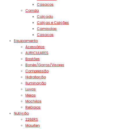
Casacos
Corrida
Calçado
Calças e Calções
Camisolas
Casacos
Equipamento
Acessórios
AURICULARES
Bastões
Bonés/Gorros/Visores
Compressão
Hidratação
Iluminação
Luvas
Meias
Mochilas
Relógios
Nutrição
226ERS
Maurten