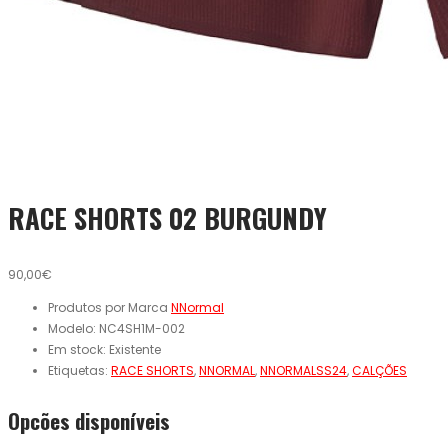
RACE SHORTS 02 BURGUNDY
90,00€
Produtos por Marca
NNormal
Modelo:
NC4SH1M-002
Em stock:
Existente
Etiquetas:
RACE SHORTS
,
NNORMAL
,
NNORMALSS24
,
CALÇÕES
Opcões disponíveis