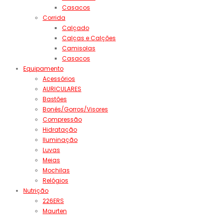
Casacos
Corrida
Calçado
Calças e Calções
Camisolas
Casacos
Equipamento
Acessórios
AURICULARES
Bastões
Bonés/Gorros/Visores
Compressão
Hidratação
Iluminação
Luvas
Meias
Mochilas
Relógios
Nutrição
226ERS
Maurten