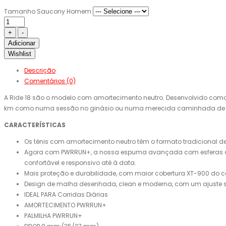
Tamanho Saucony Homem
Adicionar
Wishlist
Descrição
Comentários (0)
A Ride 18 são o modelo com amortecimento neutro. Desenvolvido com
km como numa sessão no ginásio ou numa merecida caminhada de 
CARACTERÍSTICAS
Os ténis com amortecimento neutro têm o formato tradicional
Agora com PWRRUN+, a nossa espuma avançada com esferas que
confortável e responsivo até à data.
Mais proteção e durabilidade, com maior cobertura XT-900 do c
Design de malha desenhada, clean e moderna, com um ajuste se
IDEAL PARA Corridas Diárias
AMORTECIMENTO PWRRUN+
PALMILHA PWRRUN+