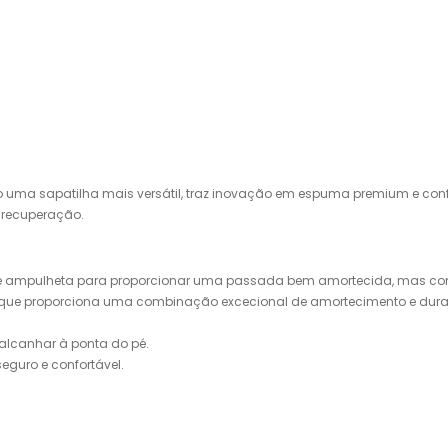
o uma sapatilha mais versátil, traz inovação em espuma premium e co
recuperação.
 de ampulheta para proporcionar uma passada bem amortecida, mas com
 proporciona uma combinação excecional de amortecimento e durabil
alcanhar à ponta do pé.
guro e confortável.