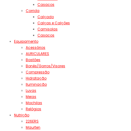
Casacos
Corrida
Calçado
Calças e Calções
Camisolas
Casacos
Equipamento
Acessórios
AURICULARES
Bastões
Bonés/Gorros/Visores
Compressão
Hidratação
Iluminação
Luvas
Meias
Mochilas
Relógios
Nutrição
226ERS
Maurten