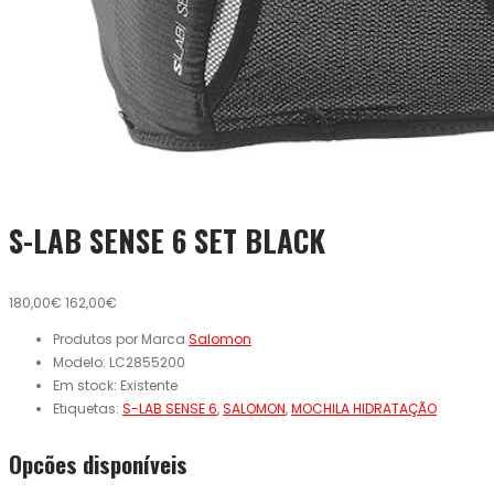
S-LAB SENSE 6 SET BLACK
180,00€
162,00€
Produtos por Marca
Salomon
Modelo:
LC2855200
Em stock:
Existente
Etiquetas:
S-LAB SENSE 6
,
SALOMON
,
MOCHILA HIDRATAÇÃO
Opcões disponíveis