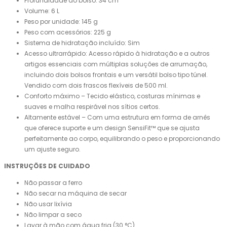
Profundidade do bolso: 34 cm
Volume: 6 L
Peso por unidade: 145 g
Peso com acessórios: 225 g
Sistema de hidratação incluído: Sim
Acesso ultrarrápido: Acesso rápido à hidratação e a outros
artigos essenciais com múltiplas soluções de arrumação,
incluindo dois bolsos frontais e um versátil bolso tipo túnel.
Vendido com dois frascos flexíveis de 500 ml.
Conforto máximo – Tecido elástico, costuras mínimas e
suaves e malha respirável nos sítios certos.
Altamente estável – Com uma estrutura em forma de arnês
que oferece suporte e um design SensiFit™ que se ajusta
perfeitamente ao corpo, equilibrando o peso e proporcionando
um ajuste seguro.
INSTRUÇÕES DE CUIDADO
Não passar a ferro
Não secar na máquina de secar
Não usar lixívia
Não limpar a seco
Lavar à mão com água fria (30 °C)