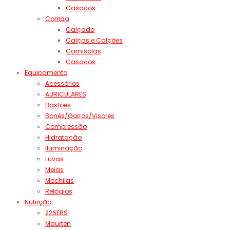
Casacos
Corrida
Calçado
Calças e Calções
Camisolas
Casacos
Equipamento
Acessórios
AURICULARES
Bastões
Bonés/Gorros/Visores
Compressão
Hidratação
Iluminação
Luvas
Meias
Mochilas
Relógios
Nutrição
226ERS
Maurten