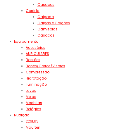
Casacos
Corrida
Calçado
Calças e Calções
Camisolas
Casacos
Equipamento
Acessórios
AURICULARES
Bastões
Bonés/Gorros/Visores
Compressão
Hidratação
Iluminação
Luvas
Meias
Mochilas
Relógios
Nutrição
226ERS
Maurten