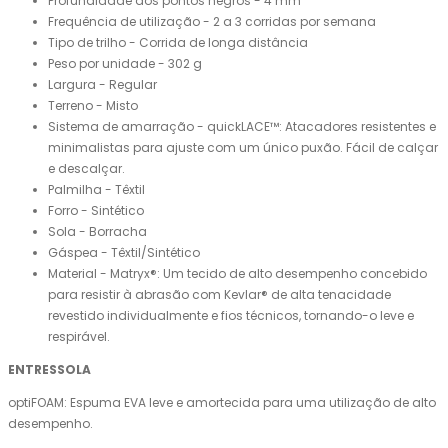
Profundidade dos pontos negros - 4 mm
Frequência de utilização - 2 a 3 corridas por semana
Tipo de trilho - Corrida de longa distância
Peso por unidade - 302 g
Largura - Regular
Terreno - Misto
Sistema de amarração - quickLACE™: Atacadores resistentes e
minimalistas para ajuste com um único puxão. Fácil de calçar
e descalçar.
Palmilha - Têxtil
Forro - Sintético
Sola - Borracha
Gáspea - Têxtil/Sintético
Material - Matryx®: Um tecido de alto desempenho concebido
para resistir à abrasão com Kevlar® de alta tenacidade
revestido individualmente e fios técnicos, tornando-o leve e
respirável.
ENTRESSOLA
optiFOAM: Espuma EVA leve e amortecida para uma utilização de alto
desempenho.