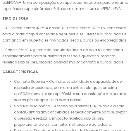
optiFOAM+: Uma composição de superespuma que proporciona uma
experiência superdinâmica. Feita com uma mistura de PEBA e EVA.
TIPO DE SOLA
- All Terrain contaGRIP®: A nossa All Terrain contaGRIP® foi concebida
para a mais ampla variedade de superfícies. Oferece durabilidade e
confiança em superfícies molhadas, secas, duras ou escorregadias.
- Sphere Relief: A geometria ondulada única da sola foi concebida
especificamente para suavizar a pressão e quebrar o impacto
repetido sob os pés, proporcionando maior conforto e durabilidade.
CARACTERÍSTICAS
Conforto Superior - Conforto, estabilidade e capacidade de
resposta excecionais, com uma entressola que combina
optiFOAM+ envolto em optiFOAM. A sua construção melhorada
sob os pés adapta-se a cada passo.
Sola Revolucionária - A tecnologia reliefSPHERE Wave e a sola
contaGRIP® foram concebidas especificamente para suavizar
a pressão e reduzir o impacto repetido sob os pés,
proporcionando um conforto melhorado e duradouro.
Domine as Descidas - Um novo tecido Matryx® Micro na parte