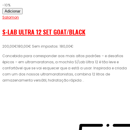
-10%
Adicionar
Salomon
S-LAB ULTRA 12 SET GOAT/BLACK
200,00€
180,00€
Sem impostos: 180,00€
Concebida para corresponder aos mais altos padrões – e desafios
épicos – em ultramaratonas, a mochila S/Lab Ultra 12 é tão leve e
confortável que se vai esquecer que a está a usar. Inspirada e criada
com um dos nossos ultramaratonistas, combina 12 litros de
armazenamento versátil, hidratação rápida ..