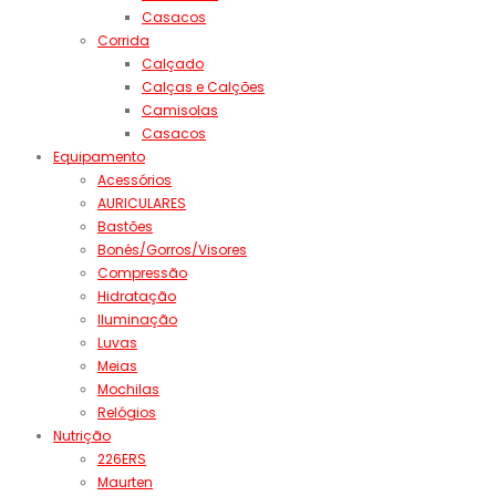
Casacos
Corrida
Calçado
Calças e Calções
Camisolas
Casacos
Equipamento
Acessórios
AURICULARES
Bastões
Bonés/Gorros/Visores
Compressão
Hidratação
Iluminação
Luvas
Meias
Mochilas
Relógios
Nutrição
226ERS
Maurten