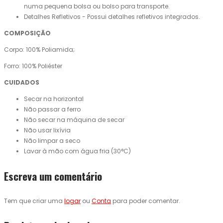
numa pequena bolsa ou bolso para transporte.
Detalhes Refletivos - Possui detalhes refletivos integrados.
COMPOSIÇÃO
Corpo: 100% Poliamida;
Forro: 100% Poliéster
CUIDADOS
Secar na horizontal
Não passar a ferro
Não secar na máquina de secar
Não usar lixívia
Não limpar a seco
Lavar à mão com água fria (30°C)
Escreva um comentário
Tem que criar uma
logar
ou
Conta
para poder comentar.