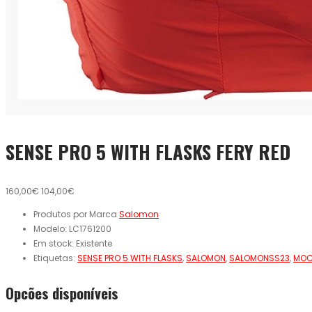
SENSE PRO 5 WITH FLASKS FERY RED
160,00€
104,00€
Produtos por Marca
Salomon
Modelo:
LC1761200
Em stock:
Existente
Etiquetas:
SENSE PRO 5 WITH FLASKS
,
SALOMON
,
SALOMONSS23
,
MOC
Opcões disponíveis