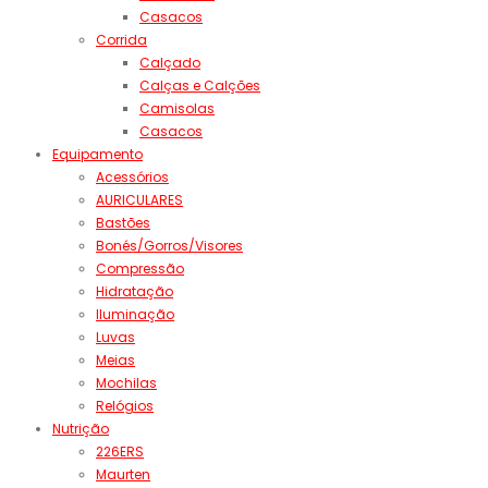
Casacos
Corrida
Calçado
Calças e Calções
Camisolas
Casacos
Equipamento
Acessórios
AURICULARES
Bastões
Bonés/Gorros/Visores
Compressão
Hidratação
Iluminação
Luvas
Meias
Mochilas
Relógios
Nutrição
226ERS
Maurten