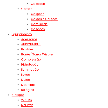
Casacos
Corrida
Calçado
Calças e Calções
Camisolas
Casacos
Equipamento
Acessórios
AURICULARES
Bastões
Bonés/Gorros/Visores
Compressão
Hidratação
Iluminação
Luvas
Meias
Mochilas
Relógios
Nutrição
226ERS
Maurten