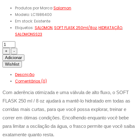
Produtos por Marca
Salomon
Modelo:
LC1986400
Em stock:
Existente
Etiquetas:
SALOMON
,
SOFT FLASK 250ml/8oz
,
HIDRATAÇÃO
,
SALOMONSS23
Adicionar
Wishlist
Descrição
Comentários (0)
Com aderência otimizada e uma válvula de alto fluxo, o SOFT
FLASK 250 ml / 8 oz ajudará a mantê-lo hidratado em todas as
corridas mais curtas, para que você possa explorar, treinar e
correr em ótimas condições. Encolhendo enquanto você bebe
para limitar a oscilação da água, o frasco permite que você saiba
exatamente quanto resta.