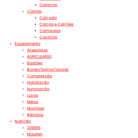
Casacos
Corrida
Calçado
Calças e Calções
Camisolas
Casacos
Equipamento
Acessórios
AURICULARES
Bastões
Bonés/Gorros/Visores
Compressão
Hidratação
Iluminação
Luvas
Meias
Mochilas
Relógios
Nutrição
226ERS
Maurten