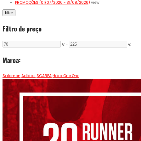
PROMOÇÕES (01/07/2026 - 31/08/2026)
view
filter
Filtro de preço
€
-
€
Marca:
Salomon
Adidas
SCARPA
Hoka One One