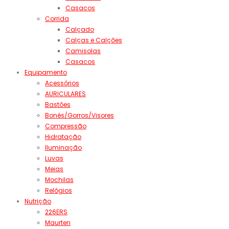
Casacos
Corrida
Calçado
Calças e Calções
Camisolas
Casacos
Equipamento
Acessórios
AURICULARES
Bastões
Bonés/Gorros/Visores
Compressão
Hidratação
Iluminação
Luvas
Meias
Mochilas
Relógios
Nutrição
226ERS
Maurten