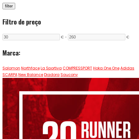
filter
Filtro de preço
€
-
€
Marca:
Salomon
Northface
La Sportiva
COMPRESSPORT
Hoka One One
Adidas
SCARPA
New Balance
Diadora
Saucony